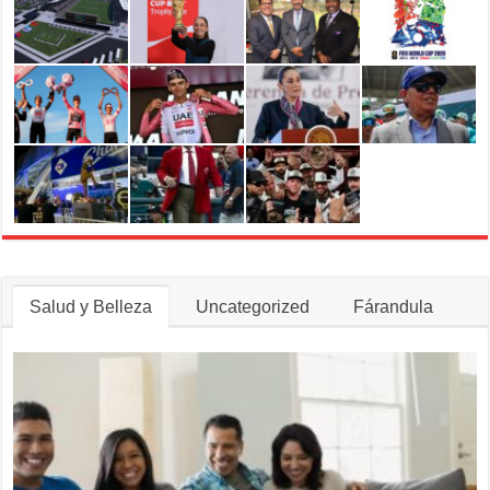
muerte
del
acordeonista
Egidio
Cuadrado
Salud y Belleza
Uncategorized
Fárandula