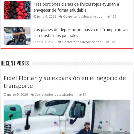
de
procesados
Tres porciones diarias de frutos rojos ayudan a
entretenimiento
puede
en
estar
envejecer de forma saludable
los
relacionado
2000
con
en
junio 9, 2025
Comentarios desactivados
129
señales
Tres
tempranas
porciones
de
diarias
Los planes de deportación masiva de Trump chocan
Parkinson
de
frutos
con obstáculos judiciales
rojos
ayudan
en
abril 7, 2025
Comentarios desactivados
144
a
Los
envejecer
planes
de
de
forma
deportación
saludable
masiva
Recent Posts
de
Trump
chocan
con
Fidel Florian y su expansión en el negocio de
obstáculos
judiciales
transporte
en
marzo 9, 2026
Comentarios desactivados
84
Fidel
Florian
y
su
expansión
en
el
negocio
de
transporte