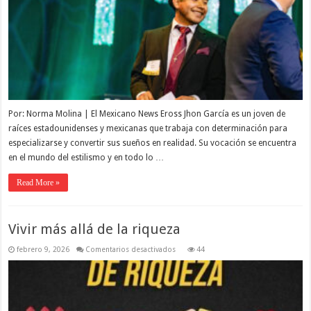
el
estilismo.
Por: Norma Molina | El Mexicano News Eross Jhon García es un joven de
raíces estadounidenses y mexicanas que trabaja con determinación para
especializarse y convertir sus sueños en realidad. Su vocación se encuentra
en el mundo del estilismo y en todo lo …
Read More »
Vivir más allá de la riqueza
en
febrero 9, 2026
Comentarios desactivados
44
Vivir
más
allá
de
la
riqueza