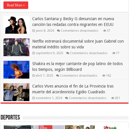
su
Read More »
idilio
con
Ciudad
Carlos Santana y Becky G denuncian en nueva
de
México,
canción las redadas contra migrantes en EEUU
a
ritmo
en
junio 8, 2026
Comentarios desactivados
37
de
Carlos
‘rugidos’
Santana
Netflix estrenará documental sobre Juan Gabriel con
norteños
y
Becky
material inédito sobre su vida
G
denuncian
en
septiembre 9, 2025
Comentarios desactivados
77
en
Netflix
nueva
estrenará
canción
Shakira es la mejor cantante de pop latino de todos
documental
las
sobre
redadas
los tiempos, según Billboard
Juan
contra
Gabriel
en
migrantes
abril 7, 2025
Comentarios desactivados
162
con
Shakira
en
material
es
EEUU
inédito
Carlos Vives anuncia el fin de La Provincia tras
la
sobre
mejor
su
muerte del acordeonista Egidio Cuadrado
cantante
vida
de
en
noviembre 1, 2024
Comentarios desactivados
201
pop
Carlos
latino
Vives
de
anuncia
todos
el
los
fin
Deportes
tiempos,
de
según
La
Billboard
Provincia
tras