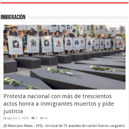
el
refugio
para
los
Inmigración
disidentes
y
perseguidos
de EE.UU. desde
la
independencia
Protesta nacional con más de trescientos
actos honra a inmigrantes muertos y pide
justicia
agosto 3, 2026
0
14
(El Mexicano News – EFE).- Un total de 73 ataúdes de cartón fueron cargados