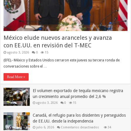
México elude nuevos aranceles y avanza
con EE.UU. en revisión del T-MEC
agosto 3, 2026
0
15
(EFE).- México y Estados Unidos cerraron este jueves su tercera ronda de
conversaciones sobre el …
Read More »
El volumen exportado de tequila mexicano registra
un crecimiento anual promedio del 2,6 %
agosto 3, 2026
0
15
Canadá, el refugio para los disidentes y perseguidos
de EE.UU. desde la independencia
en
julio 6, 2026
Comentarios desactivados
34
Canadá,