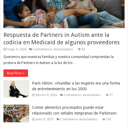
Respuesta de Partners in Autism ante la
codicia en Medicaid de algunos proveedores
en
mayo 4, 2026
Comentarios desactivados
62
Respuesta
de Partners in Autism ante
Queremos que nuestras familias y nuestra comunidad comprendan la
la
postura de Partners in Autism a la luz de los …
codicia
en
Medicaid
Read More »
de
algunos
proveedores
Paris Hilton: «Humillar a las mujeres era una forma
de entretenimiento en los 2000
en
febrero 9, 2026
Comentarios desactivados
77
Paris
Hilton:
«Humillar
Comer alimentos procesados puede estar
a
las
relacionado con señales tempranas de Parkinson
mujeres
era
en
junio 9, 2025
Comentarios desactivados
142
una
Comer
forma
alimentos