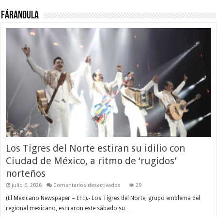
Fárandula
Los Tigres del Norte estiran su idilio con
Ciudad de México, a ritmo de ‘rugidos’
norteños
en
julio 6, 2026
Comentarios desactivados
29
Los
Tigres
(El Mexicano Newspaper – EFE).- Los Tigres del Norte, grupo emblema del
del
regional mexicano, estiraron este sábado su …
Norte
estiran