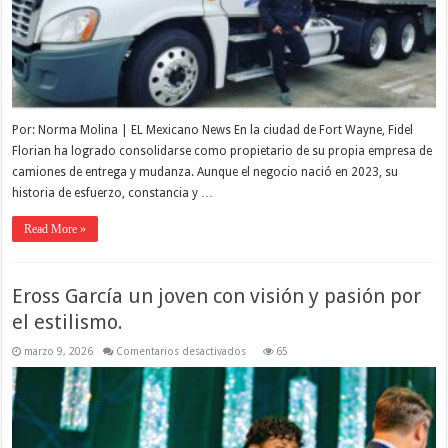
Por: Norma Molina | EL Mexicano News En la ciudad de Fort Wayne, Fidel
Florian ha logrado consolidarse como propietario de su propia empresa de
camiones de entrega y mudanza. Aunque el negocio nació en 2023, su
historia de esfuerzo, constancia y …
Read More »
Eross García un joven con visión y pasión por
el estilismo.
en
marzo 9, 2026
Comentarios desactivados
65
Eross García
un
joven
con
visión
y
pasión
por