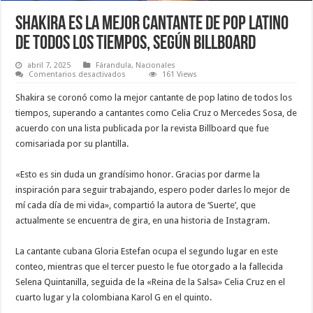
Shakira es la mejor cantante de pop latino
de todos los tiempos, según Billboard
abril 7, 2025
Fárandula
,
Nacionales
en
Comentarios desactivados
161 Views
Shakira
es
Shakira se coronó como la mejor cantante de pop latino de todos los
la
mejor
tiempos, superando a cantantes como Celia Cruz o Mercedes Sosa, de
cantante
acuerdo con una lista publicada por la revista Billboard que fue
de
pop
comisariada por su plantilla.
latino
de
todos
«Esto es sin duda un grandísimo honor. Gracias por darme la
los
tiempos,
inspiración para seguir trabajando, espero poder darles lo mejor de
según
Billboard
mí cada día de mi vida», compartió la autora de ‘Suerte’, que
actualmente se encuentra de gira, en una historia de Instagram.
La cantante cubana Gloria Estefan ocupa el segundo lugar en este
conteo, mientras que el tercer puesto le fue otorgado a la fallecida
Selena Quintanilla, seguida de la «Reina de la Salsa» Celia Cruz en el
cuarto lugar y la colombiana Karol G en el quinto.