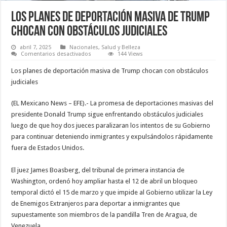
Los planes de deportación masiva de Trump
chocan con obstáculos judiciales
abril 7, 2025
Nacionales
,
Salud y Belleza
en
Comentarios desactivados
144 Views
Los
planes
Los planes de deportación masiva de Trump chocan con obstáculos
de
deportación
judiciales
masiva
de
Trump
(EL Mexicano News – EFE).- La promesa de deportaciones masivas del
chocan
con
presidente Donald Trump sigue enfrentando obstáculos judiciales
obstáculos
luego de que hoy dos jueces paralizaran los intentos de su Gobierno
judiciales
para continuar deteniendo inmigrantes y expulsándolos rápidamente
fuera de Estados Unidos.
El juez James Boasberg, del tribunal de primera instancia de
Washington, ordenó hoy ampliar hasta el 12 de abril un bloqueo
temporal dictó el 15 de marzo y que impide al Gobierno utilizar la Ley
de Enemigos Extranjeros para deportar a inmigrantes que
supuestamente son miembros de la pandilla Tren de Aragua, de
Venezuela.