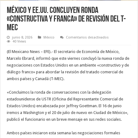
México y EE.UU. concluyen ronda
«constructiva y franca» de revisión del T-
MEC
en
junio 8, 2026
México
Comentarios desactivados
México
40 Views
y
EE.UU.
(El Mexicano News – EFE).- El secretario de Economía de México,
concluyen
ronda
Marcelo Ebrard, informó que este viernes concluyó la nueva ronda de
«constructiva
negociaciones con Estados Unidos en un ambiente «constructivo y de
y
franca»
diálogo franco» para abordar la revisión del tratado comercial de
de
revisión
ambos países y Canadá (T-MEC).
del
T-
MEC
«Concluimos la ronda de conversaciones con la delegación
estadounidense de USTR (Oficina del Representante Comercial de
Estados Unidos) encabezada por Jeffrey Goettman. El 16 de junio
iremos a Washington y el 20 de julio de nuevo en Ciudad de México»,
publicó el funcionario en un breve mensaje en sus redes sociales.
Ambos países iniciaron esta semana las negociaciones formales