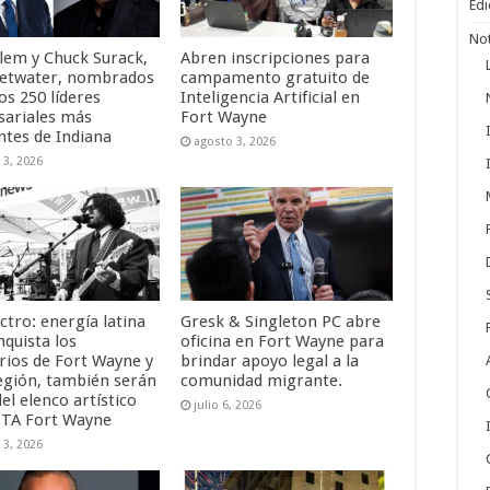
Edi
Not
lem y Chuck Surack,
Abren inscripciones para
etwater, nombrados
campamento gratuito de
os 250 líderes
Inteligencia Artificial en
ariales más
Fort Wayne
ntes de Indiana
agosto 3, 2026
 3, 2026
ctro: energía latina
Gresk & Singleton PC abre
nquista los
oficina en Fort Wayne para
rios de Fort Wayne y
brindar apoyo legal a la
región, también serán
comunidad migrante.
el elenco artístico
julio 6, 2026
STA Fort Wayne
 3, 2026