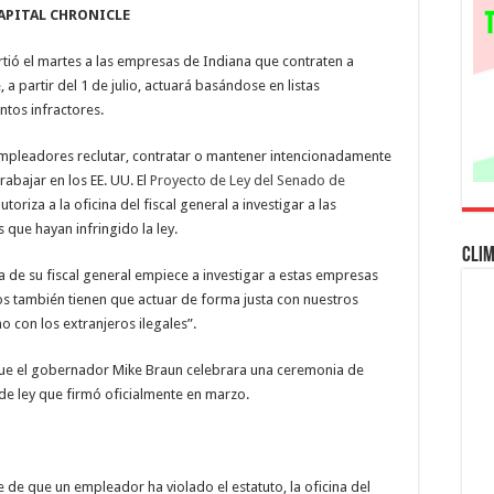
nuevas
CAPITAL CHRONICLE
facultades
de
control
irtió el martes a las empresas de Indiana que contraten a
sobre
la
a partir del 1 de julio, actuará basándose en listas
inmigración
empresarial
ntos infractores.
empleadores reclutar, contratar o mantener intencionadamente
abajar en los EE. UU. El
Proyecto de Ley del Senado de
utoriza a la oficina del fiscal general a investigar a las
 que hayan infringido la ley.
Cli
ina de su fiscal general empiece a investigar a estas empresas
s también tienen que actuar de forma justa con nuestros
 con los extranjeros ilegales”.
que el gobernador Mike Braun celebrara una ceremonia de
 de ley que firmó oficialmente en marzo.
 de que un empleador ha violado el estatuto, la oficina del