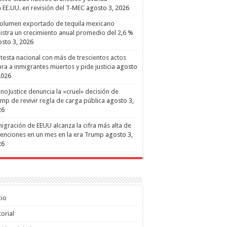
 EE.UU. en revisión del T-MEC
agosto 3, 2026
volumen exportado de tequila mexicano
istra un crecimiento anual promedio del 2,6 %
sto 3, 2026
testa nacional con más de trescientos actos
ra a inmigrantes muertos y pide justicia
agosto
2026
inoJustice denuncia la «cruel» decisión de
mp de revivir regla de carga pública
agosto 3,
26
igración de EEUU alcanza la cifra más alta de
enciones en un mes en la era Trump
agosto 3,
26
cio
torial