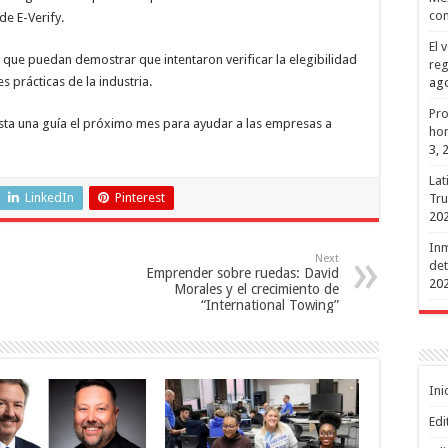
con
e E-Verify.
El 
s que puedan demostrar que intentaron verificar la elegibilidad
reg
 prácticas de la industria.
ago
Pro
lista una guía el próximo mes para ayudar a las empresas a
hon
3, 
Lat
LinkedIn
Pinterest
Tru
20
Inm
Next
det
Emprender sobre ruedas: David
20
Morales y el crecimiento de
“International Towing”
Ini
Edi