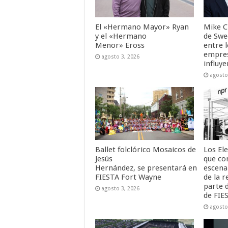
El «Hermano Mayor» Ryan
Mike C
y el «Hermano
de Swe
Menor» Eross
entre l
empres
agosto 3, 2026
influye
agosto
Ballet folclórico Mosaicos de
Los Ele
Jesús
que co
Hernández, se presentará en
escena
FIESTA Fort Wayne
de la 
parte d
agosto 3, 2026
de FIE
agosto