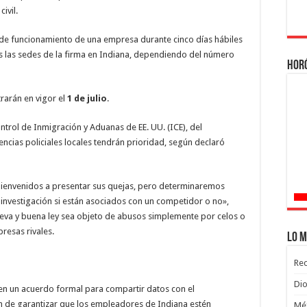
ivil.
 de funcionamiento de una empresa durante cinco días hábiles
s las sedes de la firma en Indiana, dependiendo del número
Hor
trarán en vigor el
1 de julio
.
trol de Inmigración y Aduanas de EE. UU. (ICE), del
ncias policiales locales tendrán prioridad, según declaró
bienvenidos a presentar sus quejas, pero determinaremos
investigación si están asociados con un competidor o no»,
eva y buena ley sea objeto de abusos simplemente por celos o
resas rivales.
Lo m
Rec
Dio
 en un acuerdo formal para compartir datos con el
n de garantizar que los empleadores de Indiana estén
Méx