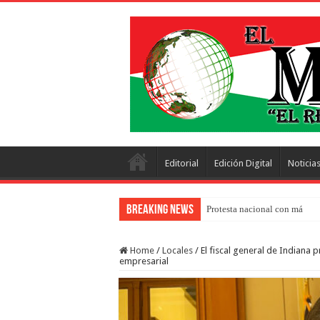
Editorial
Edición Digital
Noticia
Breaking News
Protesta nacional con más de 
Home
/
Locales
/
El fiscal general de Indiana 
empresarial