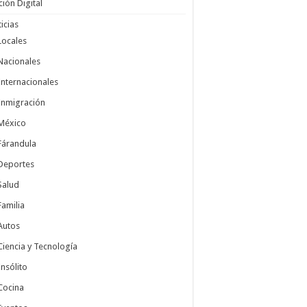
ción Digital
icias
Locales
Nacionales
Internacionales
Inmigración
México
Fárandula
Deportes
Salud
Familia
Autos
Ciencia y Tecnología
Insólito
Cocina