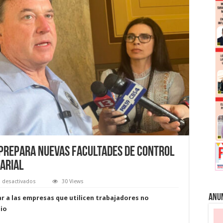
a prepara nuevas facultades de control
arial
en
 desactivados
30 Views
El
fiscal
Anu
r a las empresas que utilicen trabajadores no
general
de
lio
Indiana
prepara