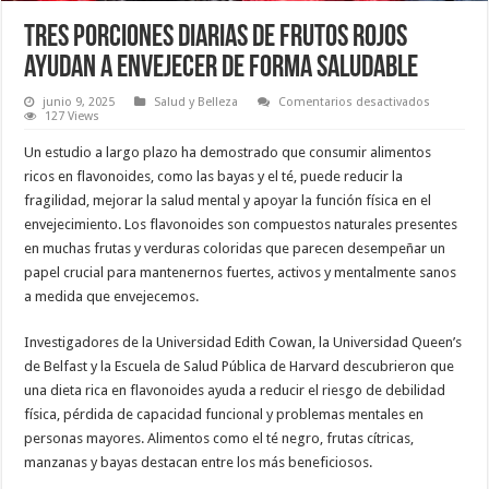
Tres porciones diarias de frutos rojos
ayudan a envejecer de forma saludable
en
junio 9, 2025
Salud y Belleza
Comentarios desactivados
Tres
127 Views
porciones
diarias
Un estudio a largo plazo ha demostrado que consumir alimentos
de
frutos
ricos en flavonoides, como las bayas y el té, puede reducir la
rojos
fragilidad, mejorar la salud mental y apoyar la función física en el
ayudan
a
envejecimiento. Los flavonoides son compuestos naturales presentes
envejecer
de
en muchas frutas y verduras coloridas que parecen desempeñar un
forma
papel crucial para mantenernos fuertes, activos y mentalmente sanos
saludable
a medida que envejecemos.
Investigadores de la Universidad Edith Cowan, la Universidad Queen’s
de Belfast y la Escuela de Salud Pública de Harvard descubrieron que
una dieta rica en flavonoides ayuda a reducir el riesgo de debilidad
física, pérdida de capacidad funcional y problemas mentales en
personas mayores. Alimentos como el té negro, frutas cítricas,
manzanas y bayas destacan entre los más beneficiosos.