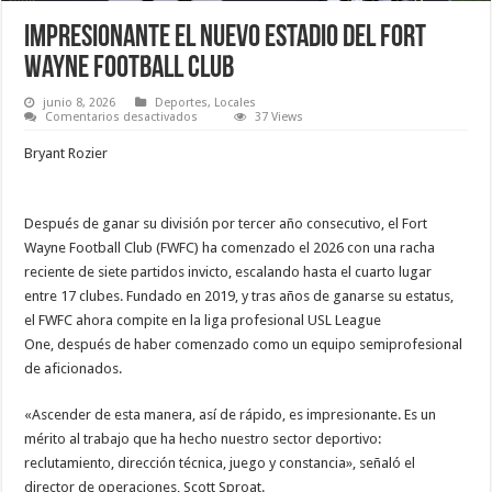
Impresionante el nuevo estadio del Fort
Wayne Football Club
junio 8, 2026
Deportes
,
Locales
en
Comentarios desactivados
37 Views
Impresionante
el
Bryant Rozier
nuevo estadio del Fort
Wayne
Football
Club
Después de ganar su división por tercer año consecutivo, el Fort
Wayne Football Club (FWFC) ha comenzado el 2026 con una racha
reciente de siete partidos invicto, escalando hasta el cuarto lugar
entre 17 clubes. Fundado en 2019, y tras años de ganarse su estatus,
el FWFC ahora compite en la liga profesional USL League
One, después de haber comenzado como un equipo semiprofesional
de aficionados.
«Ascender de esta manera, así de rápido, es impresionante. Es un
mérito al trabajo que ha hecho nuestro sector deportivo:
reclutamiento, dirección técnica, juego y constancia», señaló el
director de operaciones, Scott Sproat.