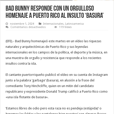
Bad Bunny responde con un orgulloso
homenaje a Puerto Rico al insulto ‘basura’
noviembre 1, 2024
Internacionales
,
Latinoamerica
en
Comentarios desactivados
119 Views
Bad
Bunny
responde
con
(EFE).- Bad Bunny homenajeó este martes en un vídeo las riquezas
un
naturales y arquitectónicas de Puerto Rico y sus leyendas
orgulloso
homenaje
internacionales en los campos de la política, el deporte y la música, en
a
Puerto
una muestra de orgullo y resistencia que responde a los recientes
Rico
insultos contra la isla.
al
insulto
‘basura’
El cantante puertorriqueño publicó el vídeo en su cuenta de Instagram
junto a la palabra ‘garbage’ (basura), en alusión a la frase del
comediante Tony Hinchcliffe, quien en un mitin del candidato
republicano y expresidente Donald Trump calificó a Puerto Rico como
«una isla flotante de basura».
‘Estamos libres de odio pero esta raza no es pendeja (estúpida)’ o
‘tenemos las faldas y los pantalones bien puestos’ son algunas frases