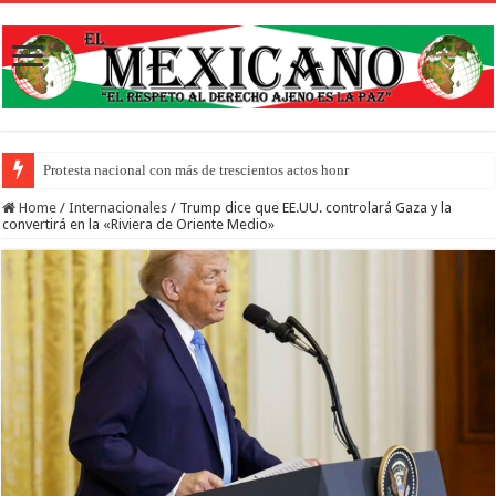
Protesta nacional con más de trescientos actos honra a inmigrantes muertos y pid
Home
/
Internacionales
/
Trump dice que EE.UU. controlará Gaza y la
convertirá en la «Riviera de Oriente Medio»