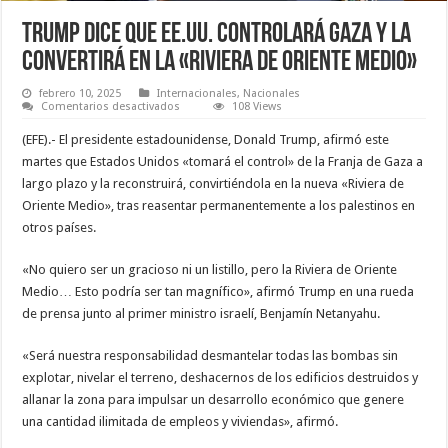
Trump dice que EE.UU. controlará Gaza y la
convertirá en la «Riviera de Oriente Medio»
febrero 10, 2025
Internacionales
,
Nacionales
en
Comentarios desactivados
108 Views
Trump
dice
(EFE).- El presidente estadounidense, Donald Trump, afirmó este
que EE.UU. controlará
Gaza
martes que Estados Unidos «tomará el control» de la Franja de Gaza a
y
largo plazo y la reconstruirá, convirtiéndola en la nueva «Riviera de
la
convertirá
Oriente Medio», tras reasentar permanentemente a los palestinos en
en
la
otros países.
«Riviera
de
Oriente
«No quiero ser un gracioso ni un listillo, pero la Riviera de Oriente
Medio»
Medio… Esto podría ser tan magnífico», afirmó Trump en una rueda
de prensa junto al primer ministro israelí, Benjamín Netanyahu.
«Será nuestra responsabilidad desmantelar todas las bombas sin
explotar, nivelar el terreno, deshacernos de los edificios destruidos y
allanar la zona para impulsar un desarrollo económico que genere
una cantidad ilimitada de empleos y viviendas», afirmó.