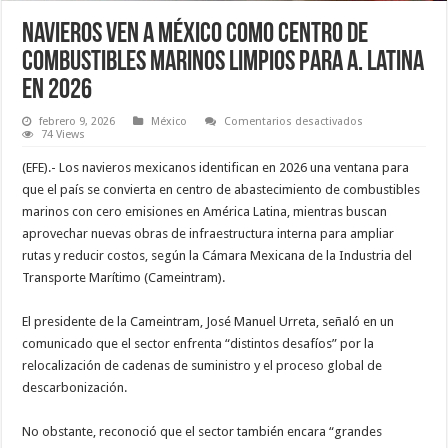
Navieros ven a México como centro de
combustibles marinos limpios para A. Latina
en 2026
en
febrero 9, 2026
México
Comentarios desactivados
Navieros
74 Views
ven
a
(EFE).- Los navieros mexicanos identifican en 2026 una ventana para
México
como
que el país se convierta en centro de abastecimiento de combustibles
centro
marinos con cero emisiones en América Latina, mientras buscan
de
combustibles
aprovechar nuevas obras de infraestructura interna para ampliar
marinos
limpios
rutas y reducir costos, según la Cámara Mexicana de la Industria del
para
Transporte Marítimo (Cameintram).
A.
Latina
en
2026
El presidente de la Cameintram, José Manuel Urreta, señaló en un
comunicado que el sector enfrenta “distintos desafíos” por la
relocalización de cadenas de suministro y el proceso global de
descarbonización.
No obstante, reconoció que el sector también encara “grandes