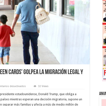
een cards’ golpea la migración legal y
en
tarios desactivados
32 Views
Regla
de
Anu
l presidente estadounidense, Donald Trump, que obliga a
Trump
sobre
sus países mientras esperan una decisión migratoria, supone un
las
n separar más familias y afecta a más de medio millón de
‘green cards’