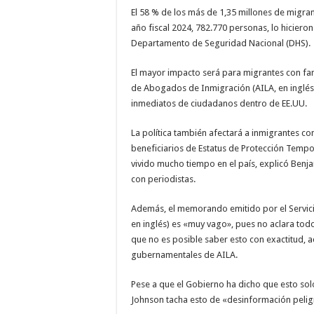
El 58 % de los más de 1,35 millones de migran
año fiscal 2024, 782.770 personas, lo hicieron 
Departamento de Seguridad Nacional (DHS).
El mayor impacto será para migrantes con fam
de Abogados de Inmigración (AILA, en inglés)
inmediatos de ciudadanos dentro de EE.UU.
La política también afectará a inmigrantes c
beneficiarios de Estatus de Protección Tempo
vivido mucho tiempo en el país, explicó Benjam
con periodistas.
Además, el memorando emitido por el Servici
en inglés) es «muy vago», pues no aclara todo
que no es posible saber esto con exactitud, a
gubernamentales de AILA.
Pese a que el Gobierno ha dicho que esto solo 
Johnson tacha esto de «desinformación pelig