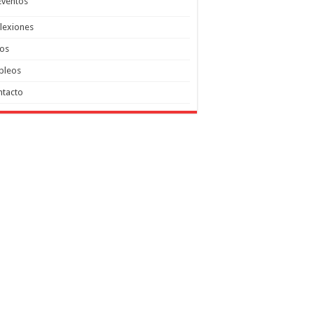
Eventos
lexiones
tos
pleos
ntacto