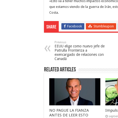
«Esto va a tener muchos impactos económicos
que estamos viendo de la guerra de Irán, es
Costa.
Facebook
Stumbleupon
Share
Previous
EEUU elige como nuevo jefe de
Patrulla Fronteriza a
exencargado de relaciones con
Canadá
Related Articles
NO PAGUE LA FIANZA
Impuls
ANTES DE LEER ESTO
septie