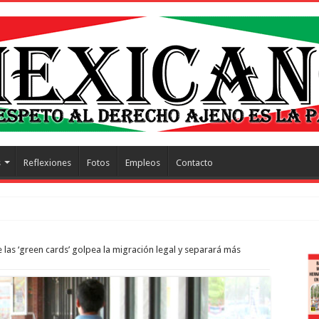
s
Reflexiones
Fotos
Empleos
Contacto
trescientos actos hon
las ‘green cards’ golpea la migración legal y separará más