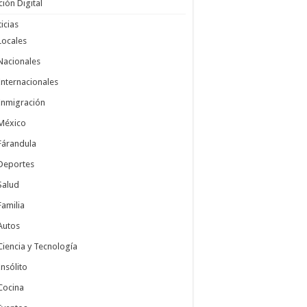
ción Digital
icias
Locales
Nacionales
Internacionales
Inmigración
México
Fárandula
Deportes
Salud
Familia
Autos
Ciencia y Tecnología
Insólito
Cocina