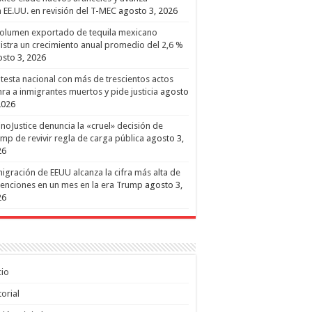
 EE.UU. en revisión del T-MEC
agosto 3, 2026
volumen exportado de tequila mexicano
istra un crecimiento anual promedio del 2,6 %
sto 3, 2026
testa nacional con más de trescientos actos
ra a inmigrantes muertos y pide justicia
agosto
2026
inoJustice denuncia la «cruel» decisión de
mp de revivir regla de carga pública
agosto 3,
26
igración de EEUU alcanza la cifra más alta de
enciones en un mes en la era Trump
agosto 3,
26
cio
torial