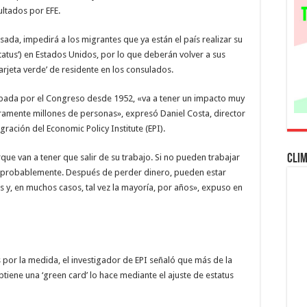
golpea
ultados por EFE.
la
migración
legal
a, impedirá a los migrantes que ya están el país realizar su
y
separará
tatus’) en Estados Unidos, por lo que deberán volver a sus
más
familias
tarjeta verde’ de residente en los consulados.
bada por el Congreso desde 1952, «va a tener un impacto muy
eramente millones de personas», expresó Daniel Costa, director
gración del Economic Policy Institute (EPI).
Cli
ue van a tener que salir de su trabajo. Si no pueden trabajar
o, probablemente. Después de perder dinero, pueden estar
 y, en muchos casos, tal vez la mayoría, por años», expuso en
 por la medida, el investigador de EPI señaló que más de la
iene una ‘green card’ lo hace mediante el ajuste de estatus