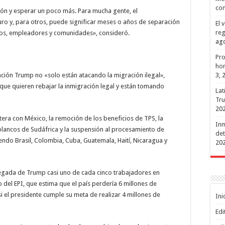
con
ión y esperar un poco más. Para mucha gente, el
uro y, para otros, puede significar meses o años de separación
El 
reg
jos, empleadores y comunidades», consideró.
ago
Pro
hon
3, 
ación Trump no «solo están atacando la migración ilegal»,
que quieren rebajar la inmigración legal y están tomando
Lat
Tru
20
ntera con México, la remoción de los beneficios de TPS, la
Inm
blancos de Sudáfrica y la suspensión al procesamiento de
det
endo Brasil, Colombia, Cuba, Guatemala, Haití, Nicaragua y
20
llegada de Trump casi uno de cada cinco trabajadores en
 del EPI, que estima que el país perdería 6 millones de
 el presidente cumple su meta de realizar 4 millones de
Ini
Edi