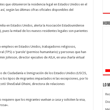
tes que obtuvieron la residencia legal en Estados Unidos en el
así, según las últimas cifras oficiales disponibles del
Hor
ilia en Estados Unidos, alerta la Asociación Estadounidense
, pues la mitad de los nuevos residentes legales son parientes
on empleos en Estados Unidos, trabajadores religiosos,
ral (TPS) o ‘parole’ (permiso humanitario) y personas que han
in Johnson, director ejecutivo de AILA, en una charla virtual
o de Ciudadanía e Inmigración de los Estados Unidos (USCIS,
s los tipos de migrantes impactados ni las excepciones, por lo
cotó ShevDalal-Dheini, directora de relaciones
Lo m
Rec
requiere que los migrantes vuelvan a casa y soliciten la visa,
Dio
rosa».
Méx