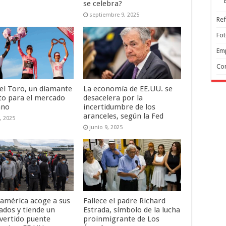
se celebra?
septiembre 9, 2025
Ref
Fo
Em
Co
del Toro, un diamante
La economía de EE.UU. se
to para el mercado
desacelera por la
ano
incertidumbre de los
aranceles, según la Fed
, 2025
junio 9, 2025
américa acoge a sus
Fallece el padre Richard
ados y tiende un
Estrada, símbolo de la lucha
vertido puente
proinmigrante de Los