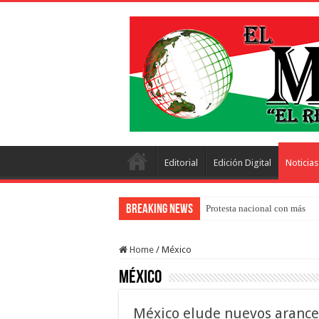
Editorial
Edición Digital
Noticias
Breaking News
Protesta nacional con más de 
Home
/
México
México
México elude nuevos arancel