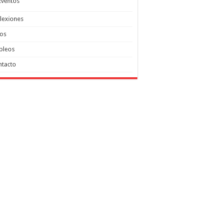
Eventos
lexiones
tos
pleos
ntacto