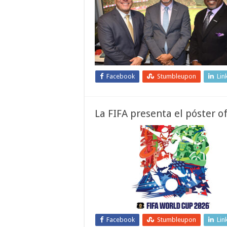
Facebook
Stumbleupon
Lin
La FIFA presenta el póster o
Facebook
Stumbleupon
Lin