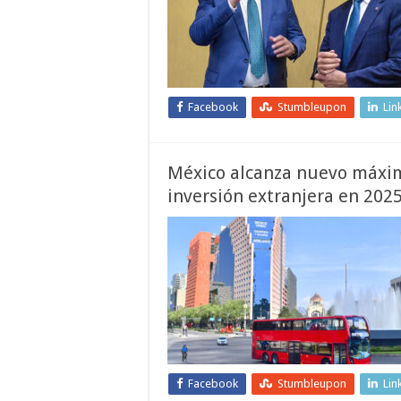
Facebook
Stumbleupon
Lin
México alcanza nuevo máxim
inversión extranjera en 202
Facebook
Stumbleupon
Lin