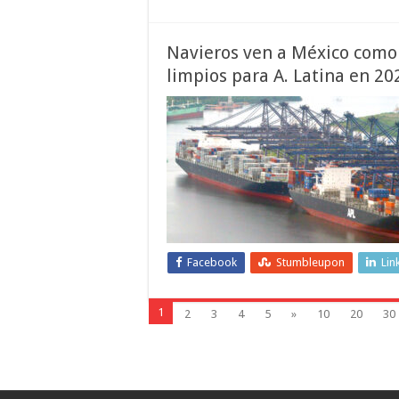
Navieros ven a México como
limpios para A. Latina en 20
Facebook
Stumbleupon
Lin
1
2
3
4
5
»
10
20
30