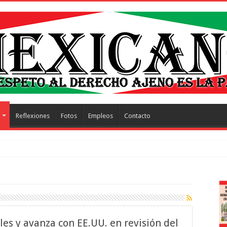
Reflexiones
Fotos
Empleos
Contacto
trescientos actos honr
es y avanza con EE.UU. en revisión del