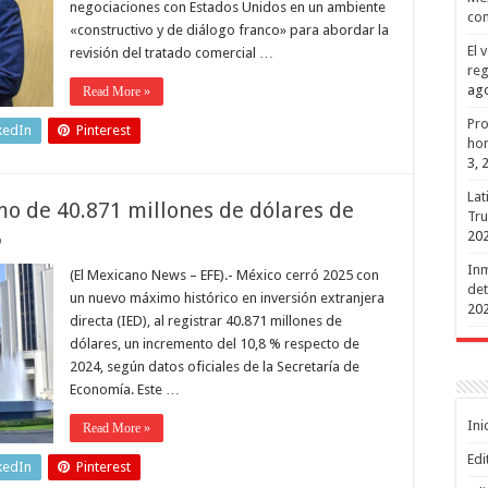
negociaciones con Estados Unidos en un ambiente
con
«constructivo y de diálogo franco» para abordar la
El 
revisión del tratado comercial …
reg
ago
Read More »
Pro
kedIn
Pinterest
hon
3, 
Lat
o de 40.871 millones de dólares de
Tru
5
20
Inm
(El Mexicano News – EFE).- México cerró 2025 con
det
un nuevo máximo histórico en inversión extranjera
20
directa (IED), al registrar 40.871 millones de
dólares, un incremento del 10,8 % respecto de
2024, según datos oficiales de la Secretaría de
Economía. Este …
Ini
Read More »
Edi
kedIn
Pinterest