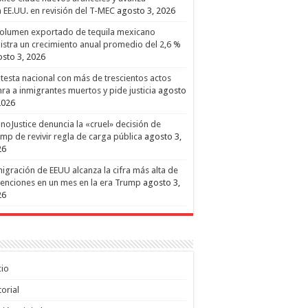
 EE.UU. en revisión del T-MEC
agosto 3, 2026
volumen exportado de tequila mexicano
istra un crecimiento anual promedio del 2,6 %
sto 3, 2026
testa nacional con más de trescientos actos
ra a inmigrantes muertos y pide justicia
agosto
2026
inoJustice denuncia la «cruel» decisión de
mp de revivir regla de carga pública
agosto 3,
26
igración de EEUU alcanza la cifra más alta de
enciones en un mes en la era Trump
agosto 3,
26
cio
torial