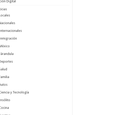
ción Digital
icias
Locales
Nacionales
Internacionales
Inmigración
México
Fárandula
Deportes
Salud
Familia
Autos
Ciencia y Tecnología
Insólito
Cocina