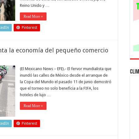
Reino Unido y …
Read More »
kedIn
Pinterest
anta la economía del pequeño comercio
(El Mexicano News – EFE).- El fervor mundialista que
Cli
inundó las calles de México desde el arranque de
la Copa del Mundo el pasado 11 de junio demostró
que el torneo no solo beneficia a la FIFA, los
hoteles de lujo …
Read More »
kedIn
Pinterest