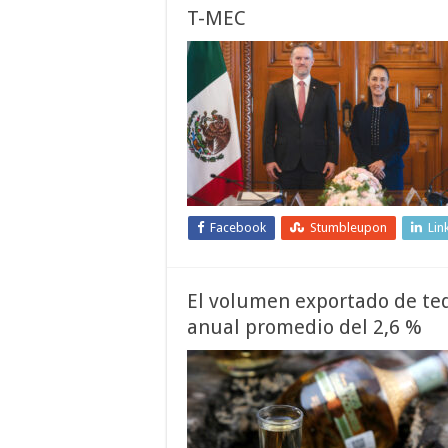
T-MEC
Facebook
Stumbleupon
Lin
El volumen exportado de teq
anual promedio del 2,6 %