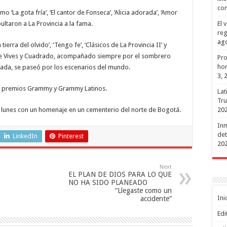
con
 ‘La gota fría’, ‘El cantor de Fonseca’, ‘Alicia adorada’, ‘Amor
El 
pultaron a La Provincia a la fama.
reg
ago
rra del olvido’, ‘Tengo fe’, ‘Clásicos de La Provincia II’ y
a de Vives y Cuadrado, acompañado siempre por el sombrero
Pro
hon
ciada, se paseó por los escenarios del mundo.
3, 
os premios Grammy y Grammy Latinos.
Lat
Tru
20
lunes con un homenaje en un cementerio del norte de Bogotá.
Inm
det
LinkedIn
Pinterest
20
Next
EL PLAN DE DIOS PARA LO QUE
NO HA SIDO PLANEADO
“Llegaste como un
Ini
accidente”
Edi