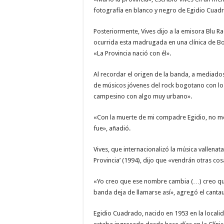
fotografía en blanco y negro de Egidio Cuad
Posteriormente, Vives dijo a la emisora Blu R
ocurrida esta madrugada en una clínica de Bo
«La Provincia nació con él».
Al recordar el origen de la banda, a mediados
de músicos jóvenes del rock bogotano con lo
campesino con algo muy urbano».
«Con la muerte de mi compadre Egidio, no m
fue», añadió.
Vives, que internacionalizó la música vallenat
Provincia’ (1994), dijo que «vendrán otras cosa
«Yo creo que ese nombre cambia (…) creo que
banda deja de llamarse así», agregó el cantau
Egidio Cuadrado, nacido en 1953 en la localid