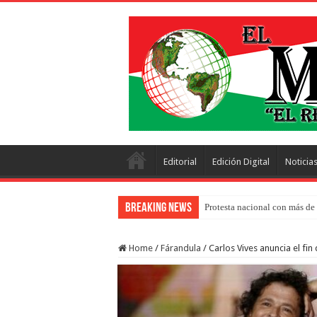
Editorial
Edición Digital
Noticia
Breaking News
Protesta nacional con más de 
Home
/
Fárandula
/
Carlos Vives anuncia el fi