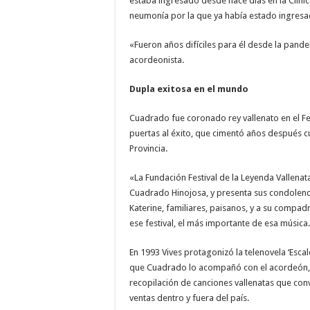
estaba ingresado desde hace días en la Clíni
neumonía por la que ya había estado ingres
«Fueron años difíciles para él desde la pande
acordeonista.
Dupla exitosa en el mundo
Cuadrado fue coronado rey vallenato en el Fes
puertas al éxito, que cimentó años después 
Provincia.
«La Fundación Festival de la Leyenda Vallenata
Cuadrado Hinojosa, y presenta sus condolenci
Katerine, familiares, paisanos, y a su compadr
ese festival, el más importante de esa música.
En 1993 Vives protagonizó la telenovela ‘Escal
que Cuadrado lo acompañó con el acordeón, y 
recopilación de canciones vallenatas que con
ventas dentro y fuera del país.