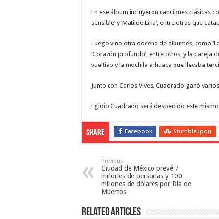
En ese álbum incluyeron canciones clásicas como
sensible’ y ‘Matilde Lina’, entre otras que cata
Luego vino otra docena de álbumes, como ‘La tie
‘Corazón profundo’, entre otros, y la parej
vueltiao y la mochila arhuaca que llevaba ter
Junto con Carlos Vives, Cuadrado ganó vari
Egidio Cuadrado será despedido este mismo 
Facebook
Stumbleupon
Share
Previous
Ciudad de México prevé 7
millones de personas y 100
millones de dólares por Día de
Muertos
Related Articles