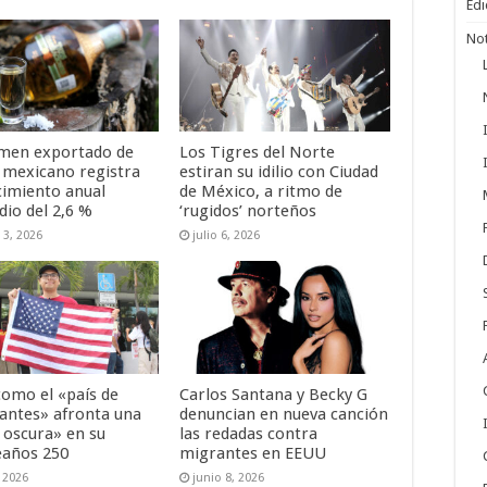
Edi
Not
umen exportado de
Los Tigres del Norte
a mexicano registra
estiran su idilio con Ciudad
cimiento anual
de México, a ritmo de
io del 2,6 %
‘rugidos’ norteños
 3, 2026
julio 6, 2026
omo el «país de
Carlos Santana y Becky G
antes» afronta una
denuncian en nueva canción
 oscura» en su
las redadas contra
años 250
migrantes en EEUU
, 2026
junio 8, 2026