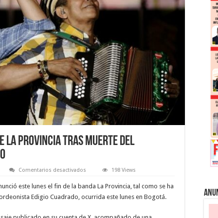
de La Provincia tras muerte del
do
en
s
Comentarios desactivados
198 Views
Carlos
Vives
nunció este lunes el fin de la banda La Provincia, tal como se ha
anuncia
Anu
el
ordeonista Edigio Cuadrado, ocurrida este lunes en Bogotá.
fin
de
La
ensaje publicado en su cuenta de X, acompañado de una