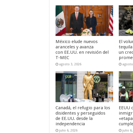
México elude nuevos
El vol
aranceles y avanza
tequil
con EE.UU. en revisión del
un cre
T-MEC
promed
agosto 3, 2026
agosto
Canadá, el refugio para los
EEUU c
disidentes y perseguidos
inmigr
de EE.UU. desde la
«etapa
independencia
cumple
julio 6, 2026
julio 6