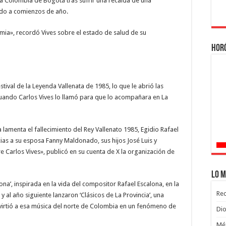
ca Colombia de Bogotá tras sufrir una recaída de una
ado a comienzos de año.
mia», recordó Vives sobre el estado de salud de su
Hor
tival de la Leyenda Vallenata de 1985, lo que le abrió las
cuando Carlos Vives lo llamó para que lo acompañara en La
 lamenta el fallecimiento del Rey Vallenato 1985, Egidio Rafael
as a su esposa Fanny Maldonado, sus hijos José Luis y
e Carlos Vives», publicó en su cuenta de X la organización de
Lo m
ona’, inspirada en la vida del compositor Rafael Escalona, en la
Rec
al año siguiente lanzaron ‘Clásicos de La Provincia’, una
virtió a esa música del norte de Colombia en un fenómeno de
Dio
Méx