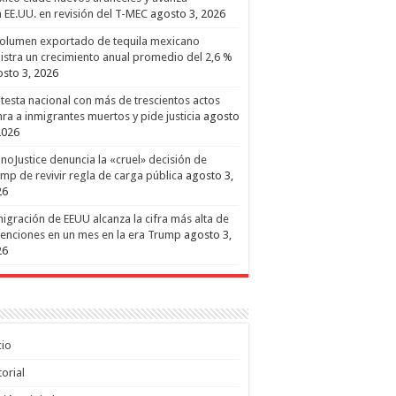
 EE.UU. en revisión del T-MEC
agosto 3, 2026
volumen exportado de tequila mexicano
istra un crecimiento anual promedio del 2,6 %
sto 3, 2026
testa nacional con más de trescientos actos
ra a inmigrantes muertos y pide justicia
agosto
2026
inoJustice denuncia la «cruel» decisión de
mp de revivir regla de carga pública
agosto 3,
26
igración de EEUU alcanza la cifra más alta de
enciones en un mes en la era Trump
agosto 3,
26
cio
torial