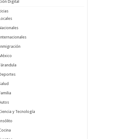
ción Digital
icias
Locales
Nacionales
Internacionales
Inmigración
México
Fárandula
Deportes
Salud
Familia
Autos
Ciencia y Tecnología
Insólito
Cocina