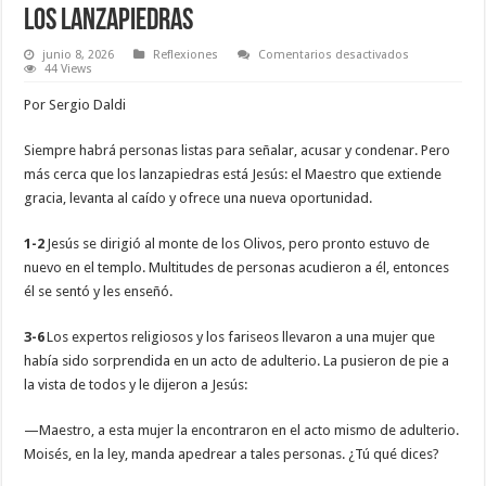
Los lanzapiedras
en
junio 8, 2026
Reflexiones
Comentarios desactivados
Los lanzapied
44 Views
Por Sergio Daldi
Siempre habrá personas listas para señalar, acusar y condenar. Pero
más cerca que los lanzapiedras está Jesús: el Maestro que extiende
gracia, levanta al caído y ofrece una nueva oportunidad.
1-2
Jesús se dirigió al monte de los Olivos, pero pronto estuvo de
nuevo en el templo. Multitudes de personas acudieron a él, entonces
él se sentó y les enseñó.
3-6
Los expertos religiosos y los fariseos llevaron a una mujer que
había sido sorprendida en un acto de adulterio. La pusieron de pie a
la vista de todos y le dijeron a Jesús:
—Maestro, a esta mujer la encontraron en el acto mismo de adulterio.
Moisés, en la ley, manda apedrear a tales personas. ¿Tú qué dices?