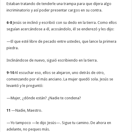
Estaban tratando de tenderle una trampa para que dijera algo
incriminatorio y así poder presentar cargos en su contra.
6-8
Jesús se inclinó y escribió con su dedo en la tierra. Como ellos
seguían acercándose a él, acosándolo, él se enderezó y les dijo:
—El que esté libre de pecado entre ustedes, que lance la primera
piedra.
Inclinándose de nuevo, siguió escribiendo en la tierra.
9-10
Al escuchar eso, ellos se alejaron, uno detrás de otro,
comenzando por el más anciano. La mujer quedó sola. Jesús se
levantó y le preguntó:
—Mujer, ¿dónde están? ¿Nadie te condena?
11
—Nadie, Maestro.
—Yo tampoco —le dijo Jesús—. Sigue tu camino. De ahora en
adelante, no peques más.