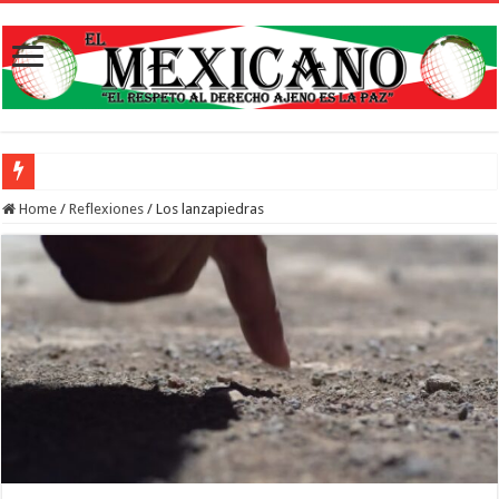
Abren inscripciones par
Home
/
Reflexiones
/
Los lanzapiedras