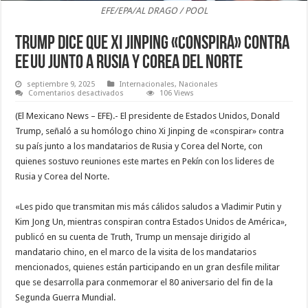
EFE/EPA/AL DRAGO / POOL
Trump dice que Xi Jinping «conspira» contra
EE UU junto a Rusia y Corea del Norte
septiembre 9, 2025
Internacionales
,
Nacionales
en
Comentarios desactivados
106 Views
Trump
dice
(El Mexicano News – EFE).- El presidente de Estados Unidos, Donald
que
Xi
Trump, señaló a su homólogo chino Xi Jinping de «conspirar» contra
Jinping
su país junto a los mandatarios de Rusia y Corea del Norte, con
«conspira»
contra
quienes sostuvo reuniones este martes en Pekín con los lideres de
EE UU
junto
Rusia y Corea del Norte.
a
Rusia
y
«Les pido que transmitan mis más cálidos saludos a Vladimir Putin y
Corea
del
Kim Jong Un, mientras conspiran contra Estados Unidos de América»,
Norte
publicó en su cuenta de Truth, Trump un mensaje dirigido al
mandatario chino, en el marco de la visita de los mandatarios
mencionados, quienes están participando en un gran desfile militar
que se desarrolla para conmemorar el 80 aniversario del fin de la
Segunda Guerra Mundial.