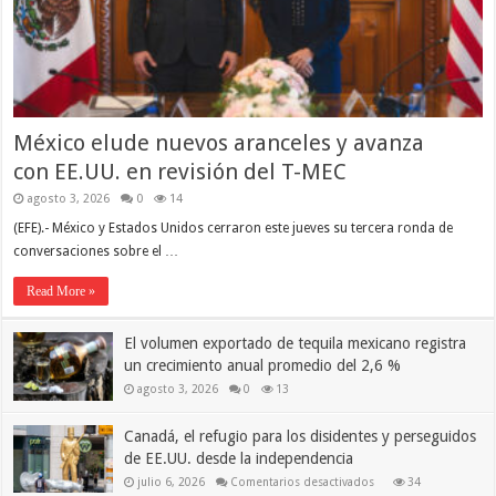
México elude nuevos aranceles y avanza
con EE.UU. en revisión del T-MEC
agosto 3, 2026
0
14
(EFE).- México y Estados Unidos cerraron este jueves su tercera ronda de
conversaciones sobre el …
Read More »
El volumen exportado de tequila mexicano registra
un crecimiento anual promedio del 2,6 %
agosto 3, 2026
0
13
Canadá, el refugio para los disidentes y perseguidos
de EE.UU. desde la independencia
en
julio 6, 2026
Comentarios desactivados
34
Canadá,