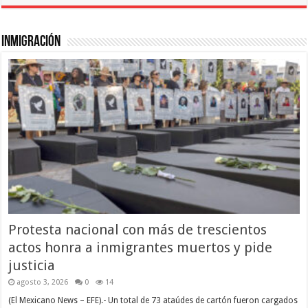
el
refugio
para
los
Inmigración
disidentes
y
perseguidos
de EE.UU. desde
la
independencia
Protesta nacional con más de trescientos
actos honra a inmigrantes muertos y pide
justicia
agosto 3, 2026
0
14
(El Mexicano News – EFE).- Un total de 73 ataúdes de cartón fueron cargados