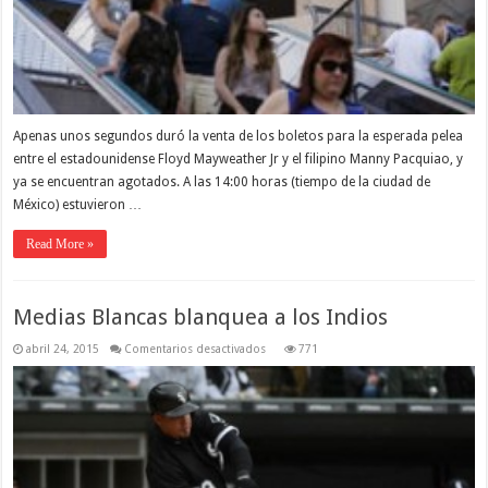
Apenas unos segundos duró la venta de los boletos para la esperada pelea
entre el estadounidense Floyd Mayweather Jr y el filipino Manny Pacquiao, y
ya se encuentran agotados. A las 14:00 horas (tiempo de la ciudad de
México) estuvieron …
Read More »
Medias Blancas blanquea a los Indios
en
abril 24, 2015
Comentarios desactivados
771
Medias
Blancas
blanquea
a
los
Indios