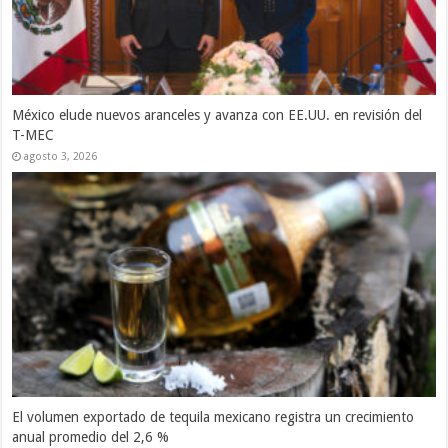
Autoridades otorgan el registro de la marca ‘Pato Merlín’ a su
propietaria en México
julio 6, 2026
México y EE.UU. concluyen ronda «constructiva y franca» de revisión
del T-MEC