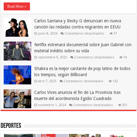
estiran
su
Read More »
idilio
con
Ciudad
Carlos Santana y Becky G denuncian en nueva
de
México,
canción las redadas contra migrantes en EEUU
a
ritmo
en
junio 8, 2026
Comentarios desactivados
37
de
Carlos
‘rugidos’
Santana
Netflix estrenará documental sobre Juan Gabriel con
norteños
y
Becky
material inédito sobre su vida
G
denuncian
en
septiembre 9, 2025
Comentarios desactivados
76
en
Netflix
nueva
estrenará
canción
Shakira es la mejor cantante de pop latino de todos
documental
las
sobre
redadas
los tiempos, según Billboard
Juan
contra
Gabriel
en
migrantes
abril 7, 2025
Comentarios desactivados
162
con
Shakira
en
material
es
EEUU
inédito
Carlos Vives anuncia el fin de La Provincia tras
la
sobre
mejor
su
muerte del acordeonista Egidio Cuadrado
cantante
vida
de
en
noviembre 1, 2024
Comentarios desactivados
201
pop
Carlos
latino
Vives
de
anuncia
todos
el
los
fin
Deportes
tiempos,
de
según
La
Billboard
Provincia