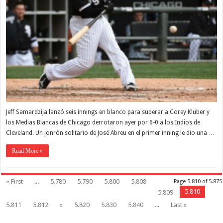
Jeff Samardzija lanzó seis innings en blanco para superar a Corey Kluber y
los Medias Blancas de Chicago derrotaron ayer por 6-0 a los Indios de
Cleveland. Un jonrón solitario de José Abreu en el primer inning le dio una …
Read More »
« First
...
5.780
5.790
5.800
5.808
Page 5.810 of 5.875
5.810
5.809
5.811
5.812
»
5.820
5.830
5.840
...
Last »