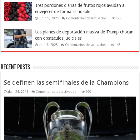
de
procesados
Tres porciones diarias de frutos rojos ayudan a
entretenimiento
puede
en
estar
envejecer de forma saludable
los
relacionado
2000
con
en
junio 9, 2025
Comentarios desactivados
129
señales
Tres
tempranas
porciones
de
diarias
Los planes de deportación masiva de Trump chocan
Parkinson
de
frutos
con obstáculos judiciales
rojos
ayudan
en
abril 7, 2025
Comentarios desactivados
143
a
Los
envejecer
planes
de
de
forma
deportación
saludable
masiva
Recent Posts
de
Trump
chocan
con
Se definen las semifinales de la Champions
obstáculos
judiciales
en
abril 24, 2015
Comentarios desactivados
900
Se
definen
las
semifinales
de
la
Champions