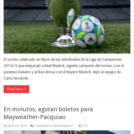
El sorteo celebrado en Nyon de las semifinales de la Liga de Campeones
2014-15 que emparejó a Real Madrid, vigente campeón del torneo, con el
Juventus italiano y al Barcelona con el Bayern Múnich, dejó al equipo de
Carlo Ancelotti …
Read More »
En minutos, agotan boletos para
Mayweather-Pacquiao
en
abril 24, 2015
Comentarios desactivados
773
En
minutos,