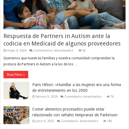
Respuesta de Partners in Autism ante la
codicia en Medicaid de algunos proveedores
en
mayo 4, 2026
Comentarios desactivados
62
Respuesta
de Partners in Autism ante
Queremos que nuestras familias y nuestra comunidad comprendan la
la
postura de Partners in Autism a la luz de los …
codicia
en
Medicaid
Read More »
de
algunos
proveedores
Paris Hilton: «Humillar a las mujeres era una forma
de entretenimiento en los 2000
en
febrero 9, 2026
Comentarios desactivados
76
Paris
Hilton:
«Humillar
Comer alimentos procesados puede estar
a
las
relacionado con señales tempranas de Parkinson
mujeres
era
en
junio 9, 2025
Comentarios desactivados
140
una
Comer
forma
alimentos