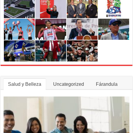
tras
muerte
del
acordeonista
Egidio
Cuadrado
Salud y Belleza
Uncategorized
Fárandula