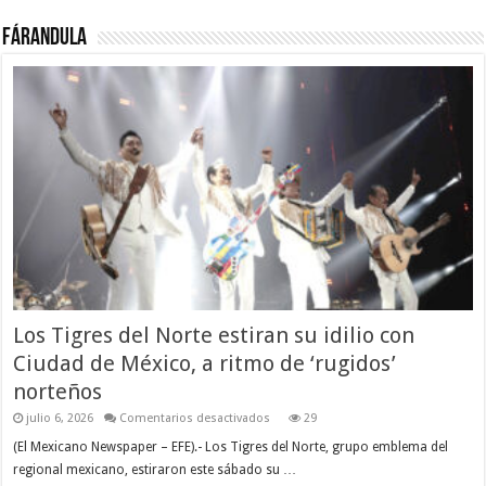
Fárandula
Los Tigres del Norte estiran su idilio con
Ciudad de México, a ritmo de ‘rugidos’
norteños
en
julio 6, 2026
Comentarios desactivados
29
Los
Tigres
(El Mexicano Newspaper – EFE).- Los Tigres del Norte, grupo emblema del
del
regional mexicano, estiraron este sábado su …
Norte