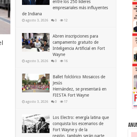
entre los 250 líderes
empresariales más influyentes
de Indiana
agosto 3, 2026
0
12
Abren inscripciones para
el
campamento gratuito de
Inteligencia Artificial en Fort
Wayne
agosto 3, 2026
0
16
Ballet folclórico Mosaicos de
Jesús
Hernández, se presentará en
FIESTA Fort Wayne
agosto 3, 2026
0
17
Los Electro: energía latina que
conquista los escenarios de
Anu
Fort Wayne y de la
región, también serán parte