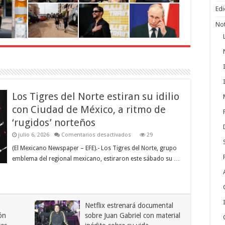
Edi
Not
Los Tigres del Norte estiran su idilio
con Ciudad de México, a ritmo de
‘rugidos’ norteños
en
julio 6, 2026
Comentarios desactivados
29
Los
Tigres
(El Mexicano Newspaper – EFE).- Los Tigres del Norte, grupo
del
emblema del regional mexicano, estiraron este sábado su …
Norte
estiran
su
idilio
con
Ciudad
de
Netflix estrenará documental
México,
a
ón
sobre Juan Gabriel con material
ritmo