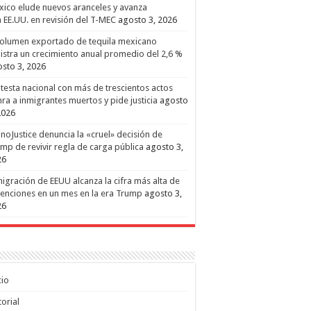
ico elude nuevos aranceles y avanza
 EE.UU. en revisión del T-MEC
agosto 3, 2026
volumen exportado de tequila mexicano
istra un crecimiento anual promedio del 2,6 %
sto 3, 2026
testa nacional con más de trescientos actos
ra a inmigrantes muertos y pide justicia
agosto
2026
inoJustice denuncia la «cruel» decisión de
mp de revivir regla de carga pública
agosto 3,
26
igración de EEUU alcanza la cifra más alta de
enciones en un mes en la era Trump
agosto 3,
26
cio
torial