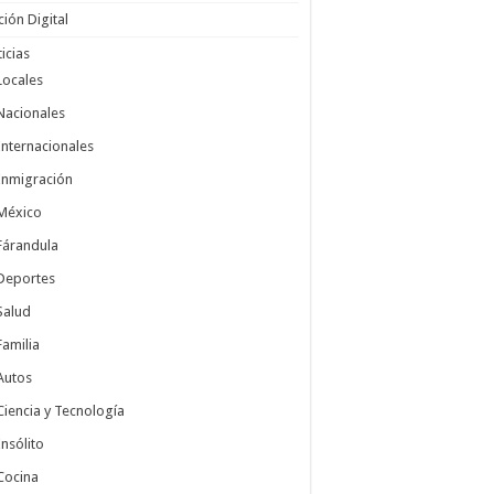
ción Digital
icias
Locales
Nacionales
Internacionales
Inmigración
México
Fárandula
Deportes
Salud
Familia
Autos
Ciencia y Tecnología
Insólito
Cocina