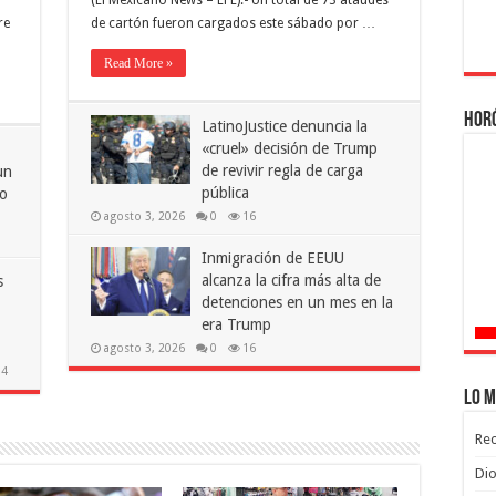
(El Mexicano News – EFE).- Un total de 73 ataúdes
re
de cartón fueron cargados este sábado por …
Read More »
Hor
LatinoJustice denuncia la
«cruel» decisión de Trump
de revivir regla de carga
un
pública
io
agosto 3, 2026
0
16
Inmigración de EEUU
alcanza la cifra más alta de
s
detenciones en un mes en la
era Trump
agosto 3, 2026
0
16
34
,
Lo m
Rec
ntes
Dio
uidos
UU. desde