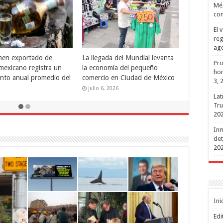
Méx
ndencia
con
El 
reg
ago
y EE.UU. concluyen
México alcanza nuevo máximo
Pro
constructiva y franca»
de 40.871 millones de dólares
hon
sión del T-MEC
de inversión extranjera en 2025
3, 
, 2026
marzo 9, 2026
Lat
Tru
20
Inm
det
20
Ini
Edi