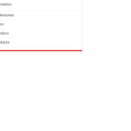
Eventos
lexiones
tos
pleos
ntacto