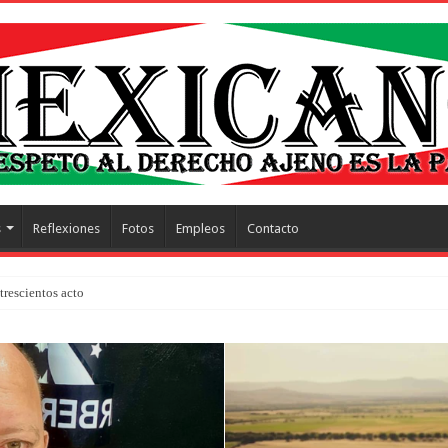
s
Reflexiones
Fotos
Empleos
Contacto
trescientos actos honra a inmigrantes muertos y pide jus