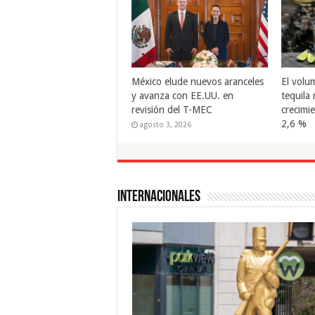
la
indepe
Autoridades otorgan el registro
México 
de la marca ‘Pato Merlín’ a su
ronda «
propietaria en México
de revi
julio 6, 2026
junio 8
Internacionales