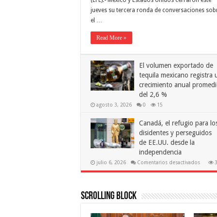
(EFE).- México y Estados Unidos cerraron este
jueves su tercera ronda de conversaciones sob
el …
Read More »
El volumen exportado de
tequila mexicano registra 
crecimiento anual promed
del 2,6 %
agosto 3, 2026
0
15
Canadá, el refugio para lo
disidentes y perseguidos
de EE.UU. desde la
independencia
en
julio 6, 2026
Comentarios desactivados
Canadá
el
refugio
para
los
Scrolling Block
diside
y
perseg
de EE.