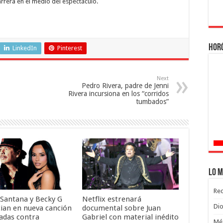
rera en el medio del espectáculo.
Hor
LinkedIn
Pinterest
Next
Pedro Rivera, padre de Jenni
Rivera incursiona en los “corridos
tumbados”
Lo m
Rec
 Santana y Becky G
Netflix estrenará
Dio
ian en nueva canción
documental sobre Juan
dadas contra
Gabriel con material inédito
Méx