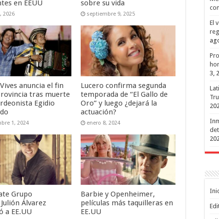
ntes en EEUU
sobre su vida
con
, 2026
septiembre 9, 2025
El 
reg
ago
Pro
hon
3, 
Vives anuncia el fin
Lucero confirma segunda
Lat
Provincia tras muerte
temporada de “El Gallo de
Tru
ordeonista Egidio
Oro” y luego ¿dejará la
20
ado
actuación?
Inm
bre 1, 2024
enero 8, 2024
det
20
Ini
ate Grupo
Barbie y Openheimer,
Julión Álvarez
películas más taquilleras en
Edi
ó a EE.UU
EE.UU