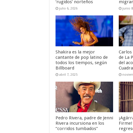
‘rugidos’ norteños
migra
julio 6, 2026
junio 8
Shakira es la mejor
Carlos 
cantante de pop latino de
de La 
todos los tiempos, según
del ac
Billboard
Cuadr
abril 7, 2025
noviem
Pedro Rivera, padre de Jenni
¡Agárr
Rivera incursiona en los
Firme! 
“corridos tumbados”
regres