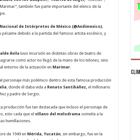
villano
de
 “Marimar”, también fue parte importante del elenco de la
Thalía
upe.
en
Marimar
 Nacional de Intérpretes de México (@Andimexico)
,
su pésame debido a la partida del famoso artista escénico, y
alde Ávila
tuvo incursión en distintas obras de teatro de
agrarse como actor no llegó de la mano de los telones, sino
al entorno de la actuación en
Marimar
.
Cli
da al personaje más polémico dentro de esta famosa producción
alía
, donde él daba vida a
Renato Santibáñez,
el millonario
ñez y padre de Sergio.
ta producción fue tan destacada que incluso el personaje de
co, esto cada que el
villano del melodrama
sometía a la
sas humillaciones.
ubre de 1949 en
Mérida, Yucatán
, sin embargo, fue en la