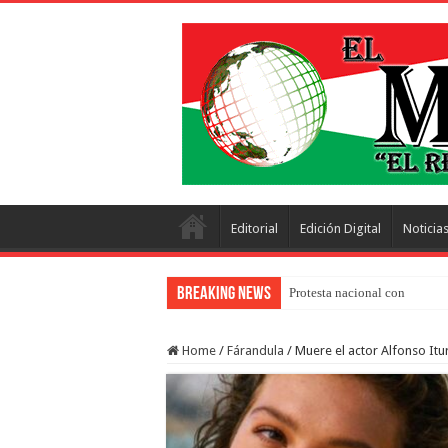
Editorial
Edición Digital
Noticia
Breaking News
Protesta nacional con más de 
Home
/
Fárandula
/
Muere el actor Alfonso Itur