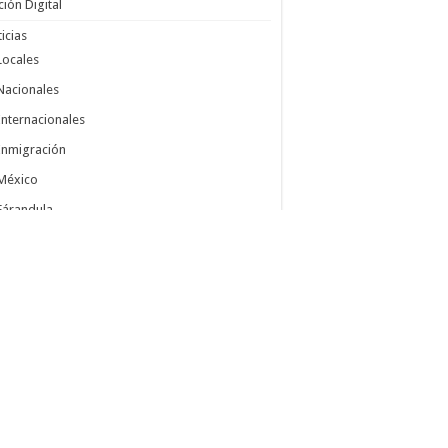
ción Digital
icias
Locales
Nacionales
Internacionales
Inmigración
México
Fárandula
Deportes
Salud
Familia
Autos
Ciencia y Tecnología
Insólito
Cocina