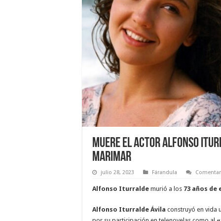
Muere el actor Alfonso Iturr
Marimar
julio 28, 2023
Fárandula
Comentar
Alfonso Iturralde
murió a los
73 años de 
Alfonso Iturralde Ávila
construyó en vida u
por su participación en telenovelas como al
«