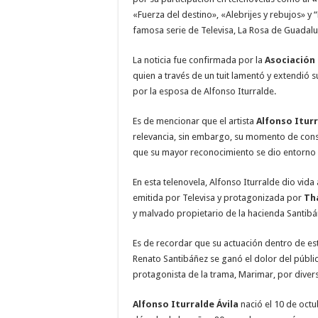
«Fuerza del destino», «Alebrijes y rebujos» y
famosa serie de Televisa, La Rosa de Guadal
La noticia fue confirmada por la
Asociación
quien a través de un tuit lamentó y extendió 
por la esposa de Alfonso Iturralde.
Es de mencionar que el artista
Alfonso Iturr
relevancia, sin embargo, su momento de cons
que su mayor reconocimiento se dio entorno 
En esta telenovela, Alfonso Iturralde dio vi
emitida por Televisa y protagonizada por
Th
y malvado propietario de la hacienda Santibá
Es de recordar que su actuación dentro de es
Renato Santibáñez se ganó el dolor del públi
protagonista de la trama, Marimar, por diver
Alfonso Iturralde Ávila
nació el 10 de oct