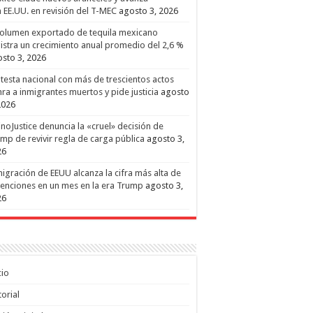
 EE.UU. en revisión del T-MEC
agosto 3, 2026
volumen exportado de tequila mexicano
istra un crecimiento anual promedio del 2,6 %
sto 3, 2026
testa nacional con más de trescientos actos
ra a inmigrantes muertos y pide justicia
agosto
2026
inoJustice denuncia la «cruel» decisión de
mp de revivir regla de carga pública
agosto 3,
26
igración de EEUU alcanza la cifra más alta de
enciones en un mes en la era Trump
agosto 3,
26
cio
torial