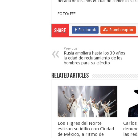
década de los años 80 cuando comenzó su car
FOTO: EFE
Facebook
Stumbleupon
Share
Previous
Rusia ampliará hasta los 30 años
la edad de reclutamiento de los
hombres para su ejército
Related Articles
Los Tigres del Norte
Carlos
estiran su idilio con Ciudad
denunc
de México, a ritmo de
las re