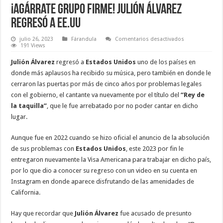
¡Agárrate Grupo Firme! Julión Álvarez
regresó a EE.UU
en
julio 26, 2023
Fárandula
Comentarios desactivados
¡Agárrate
191 Views
Grupo
Firme! Julión
Julión Álvarez
regresó a
Estados Unidos
uno de los países en
Álvarez
regresó
donde más aplausos ha recibido su música, pero también en donde le
a
cerraron las puertas por más de cinco años por problemas legales
EE.UU
con el gobierno, el cantante va nuevamente por el título del
“Rey de
la taquilla”
, que le fue arrebatado por no poder cantar en dicho
lugar.
Aunque fue en 2022 cuando se hizo oficial el anuncio de la absolución
de sus problemas con
Estados Unidos
, este 2023 por fin le
entregaron nuevamente la Visa Americana para trabajar en dicho país,
por lo que dio a conocer su regreso con un video en su cuenta en
Instagram en donde aparece disfrutando de las amenidades de
California.
Hay que recordar que
Julión Álvarez
fue acusado de presunto