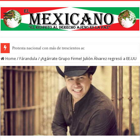
Protesta nacional con más de trescientos actos honra a inmigrantes muerto
Home
/
Fárandula
/
¡Agárrate Grupo Firme! Julión Álvarez regresó a EE.UU