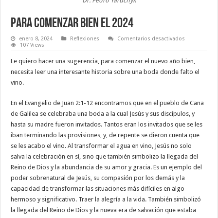
Dr. Pedro Yaruchyk
PARA COMENZAR BIEN EL 2024
en
enero 8, 2024
Reflexiones
Comentarios desactivados
PARA
107 Views
COMENZAR
BIEN
Le quiero hacer una sugerencia, para comenzar el nuevo año bien,
EL
2024
necesita leer una interesante historia sobre una boda donde falto el
vino.
En el Evangelio de Juan 2:1-12 encontramos que en el pueblo de Cana
de Galilea se celebraba una boda a la cual Jesús y sus discípulos, y
hasta su madre fueron invitados. Tantos eran los invitados que se les
iban terminando las provisiones, y, de repente se dieron cuenta que
se les acabo el vino. Al transformar el agua en vino, Jesús no solo
salva la celebración en sí, sino que también simbolizo la llegada del
Reino de Dios y la abundancia de su amor y gracia. Es un ejemplo del
poder sobrenatural de Jesús, su compasión por los demás y la
capacidad de transformar las situaciones más difíciles en algo
hermoso y significativo. Traer la alegría a la vida. También simbolizó
la llegada del Reino de Dios y la nueva era de salvación que estaba