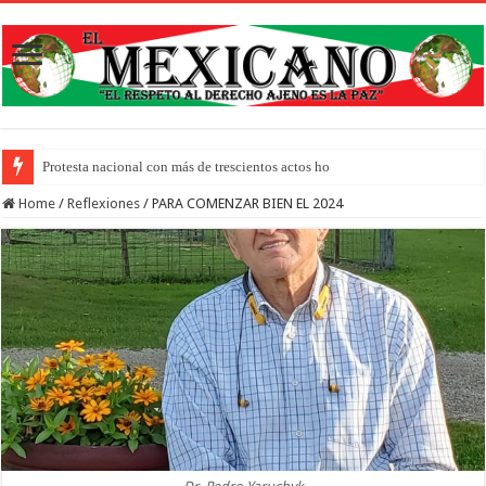
Protesta nacional con más de trescientos actos honra a inmigrantes muertos y pid
Home
/
Reflexiones
/
PARA COMENZAR BIEN EL 2024