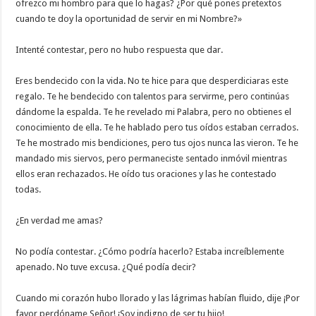
ofrezco mi hombro para que lo hagas? ¿Por qué pones pretextos
cuando te doy la oportunidad de servir en mi Nombre?»
Intenté contestar, pero no hubo respuesta que dar.
Eres bendecido con la vida. No te hice para que desperdiciaras este
regalo. Te he bendecido con talentos para servirme, pero continúas
dándome la espalda. Te he revelado mi Palabra, pero no obtienes el
conocimiento de ella. Te he hablado pero tus oídos estaban cerrados.
Te he mostrado mis bendiciones, pero tus ojos nunca las vieron. Te he
mandado mis siervos, pero permaneciste sentado inmóvil mientras
ellos eran rechazados. He oído tus oraciones y las he contestado
todas.
¿En verdad me amas?
No podía contestar. ¿Cómo podría hacerlo? Estaba increíblemente
apenado. No tuve excusa. ¿Qué podía decir?
Cuando mi corazón hubo llorado y las lágrimas habían fluido, dije ¡Por
favor perdóname,Señor! ¡Soy indigno de ser tu hijo!