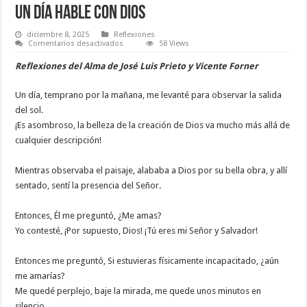
UN DÍA HABLE CON DIOS
diciembre 8, 2025
Reflexiones
en
Comentarios desactivados
58 Views
UN
DÍA
Reflexiones del Alma de
José Luis Prieto y Vicente Forner
HABLE
CON
DIOS
Un día, temprano por la mañana, me levanté para observar la salida
del sol.
¡Es asombroso, la belleza de la creación de Dios va mucho más allá de
cualquier descripción!
Mientras observaba el paisaje, alababa a Dios por su bella obra, y allí
sentado, sentí la presencia del Señor.
Entonces, Él me preguntó, ¿Me amas?
Yo contesté, ¡Por supuesto, Dios! ¡Tú eres mi Señor y Salvador!
Entonces me preguntó, Si estuvieras físicamente incapacitado, ¿aún
me amarías?
Me quedé perplejo, baje la mirada, me quede unos minutos en
silencio.