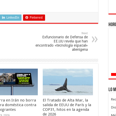
LinkedIn
Pinterest
Hor
Next
Exfuncionario de Defensa de
EE.UU revela que han
encontrado «tecnología espacial»
alienígena
Lo m
Rec
rra en Irán no borra
El Tratado de Alta Mar, la
rra doméstica contra
salida de EEUU de París y la
Dio
migrantes
COP31, hitos en la agenda
de 2026
Méx
9, 2026