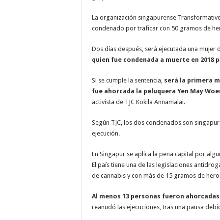
La organización singapurense Transformative 
condenado por traficar con 50 gramos de hero
Dos días después, será ejecutada una mujer 
quien fue condenada a muerte en 2018 p
Si se cumple la sentencia,
será la primera m
fue ahorcada la peluquera Yen May Woen
activista de TJC Kokila Annamalai.
Según TJC, los dos condenados son singapuren
ejecución.
En Singapur se aplica la pena capital por alg
El país tiene una de las legislaciones antidr
de cannabis y con más de 15 gramos de heroí
Al menos 13 personas fueron ahorcadas
reanudó las ejecuciones, tras una pausa debi