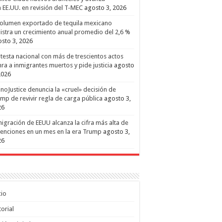
 EE.UU. en revisión del T-MEC
agosto 3, 2026
volumen exportado de tequila mexicano
istra un crecimiento anual promedio del 2,6 %
sto 3, 2026
testa nacional con más de trescientos actos
ra a inmigrantes muertos y pide justicia
agosto
2026
inoJustice denuncia la «cruel» decisión de
mp de revivir regla de carga pública
agosto 3,
26
igración de EEUU alcanza la cifra más alta de
enciones en un mes en la era Trump
agosto 3,
26
cio
torial