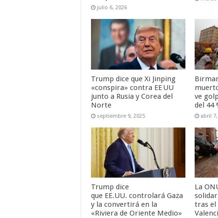
julio 6, 2026
Trump dice que Xi Jinping
Birman
«conspira» contra EE UU
muerto
junto a Rusia y Corea del
ve gol
Norte
del 44
septiembre 9, 2025
abril 7
Trump dice
La ONU
que EE.UU. controlará Gaza
solida
y la convertirá en la
tras el
«Riviera de Oriente Medio»
Valenc