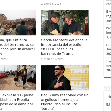
con
enero 5, 2026
El 
reg
ago
Pro
hon
3, 
ia, que entierra
García Montero defiende la
s del terremoto, se
importancia del español
Lat
peado por un arancel
en EEUU pese a las
Tru
 %
barreras de Trump
20
, 2025
marzo 10, 2025
Inm
det
20
 expresa su «plena
Bad Bunny responde con un
Ini
ridad» con España
orgulloso homenaje a
 paso de la dana por
Puerto Rico al insulto
Edi
ia
‘basura’