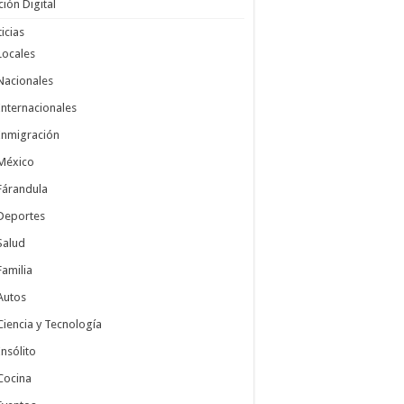
ción Digital
icias
Locales
Nacionales
Internacionales
Inmigración
México
Fárandula
Deportes
Salud
Familia
Autos
Ciencia y Tecnología
Insólito
Cocina