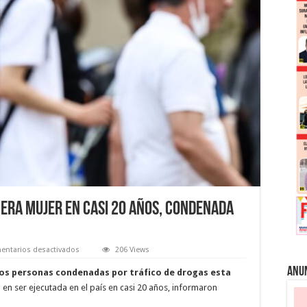
mera mujer en casi 20 años, condenada
en
entarios desactivados
206 Views
Singapur
ejecutará
Anu
dos personas condenadas por tráfico de drogas esta
a
la
a en ser ejecutada en el país en casi 20 años, informaron
primera
mujer