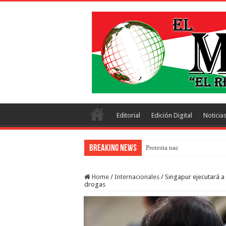
Editorial
Edición Digital
Noticia
Breaking News
Protesta nacional con más de 
Home
/
Internacionales
/
Singapur ejecutará a
drogas