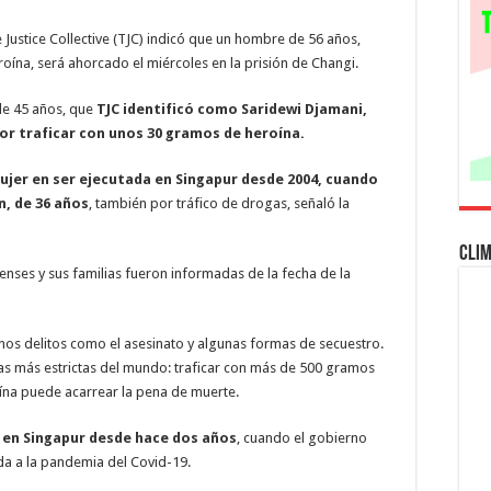
en
casi
20
Justice Collective (TJC) indicó que un hombre de 56 años,
años,
ína, será ahorcado el miércoles en la prisión de Changi.
condenada
por
tráfico
de
de 45 años, que
TJC identificó como Saridewi Djamani,
drogas
or traficar con unos 30 gramos de heroína.
ujer en ser ejecutada en Singapur desde 2004, cuando
, de 36 años
, también por tráfico de drogas, señaló la
Cli
ses y sus familias fueron informadas de la fecha de la
unos delitos como el asesinato y algunas formas de secuestro.
ogas más estrictas del mundo: traficar con más de 500 gramos
na puede acarrear la pena de muerte.
 en Singapur desde hace dos años
, cuando el gobierno
da a la pandemia del Covid-19.