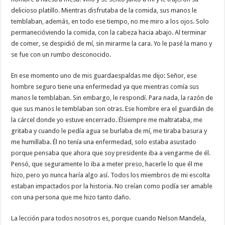
delicioso platillo. Mientras disfrutaba de la comida, sus manos le
temblaban, además, en todo ese tiempo, no me miro a los ojos. Solo
permanecióviendo la comida, con la cabeza hacia abajo. Al terminar
de comer, se despidió de mí, sin mirarme la cara. Yo le pasé la mano y
se fue con un rumbo desconocido.
En ese momento uno de mis guardaespaldas me dijo: Señor, ese
hombre seguro tiene una enfermedad ya que mientras comía sus
manos le temblaban. Sin embargo, le respondí. Para nada, la razón de
que sus manos le temblaban son otras. Ese hombre era el guardián de
la cárcel donde yo estuve encerrado. Élsiempre me maltrataba, me
gritaba y cuando le pedía agua se burlaba de mí, me tiraba basura y
me humillaba. Él no tenía una enfermedad, solo estaba asustado
porque pensaba que ahora que soy presidente iba a vengarme de él.
Pensó, que seguramente lo iba a meter preso, hacerle lo que él me
hizo, pero yo nunca haría algo así. Todos los miembros de mi escolta
estaban impactados por la historia. No creían como podía ser amable
con una persona que me hizo tanto daño.
La lección para todos nosotros es, porque cuando Nelson Mandela,