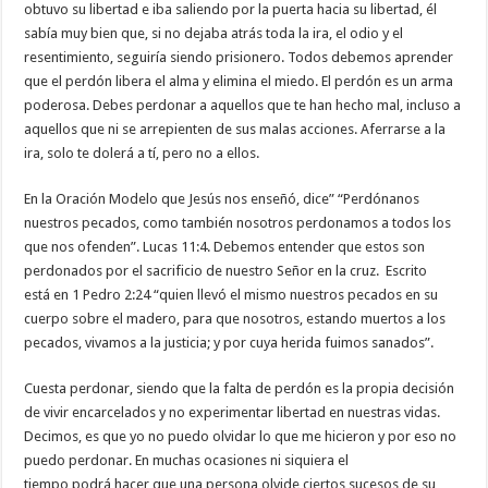
obtuvo su libertad e iba saliendo por la puerta hacia su libertad, él
sabía muy bien que, si no dejaba atrás toda la ira, el odio y el
resentimiento, seguiría siendo prisionero. Todos debemos aprender
que el perdón libera el alma y elimina el miedo. El perdón es un arma
poderosa. Debes perdonar a aquellos que te han hecho mal, incluso a
aquellos que ni se arrepienten de sus malas acciones. Aferrarse a la
ira, solo te dolerá a tí, pero no a ellos.
En la Oración Modelo que Jesús nos enseñó, dice” “Perdónanos
nuestros pecados, como también nosotros perdonamos a todos los
que nos ofenden”. Lucas 11:4. Debemos entender que estos son
perdonados por el sacrificio de nuestro Señor en la cruz. Escrito
está en 1 Pedro 2:24 “quien llevó el mismo nuestros pecados en su
cuerpo sobre el madero, para que nosotros, estando muertos a los
pecados, vivamos a la justicia; y por cuya herida fuimos sanados”.
Cuesta perdonar, siendo que la falta de perdón es la propia decisión
de vivir encarcelados y no experimentar libertad en nuestras vidas.
Decimos, es que yo no puedo olvidar lo que me hicieron y por eso no
puedo perdonar. En muchas ocasiones ni siquiera el
tiempo podrá hacer que una persona olvide ciertos sucesos de su