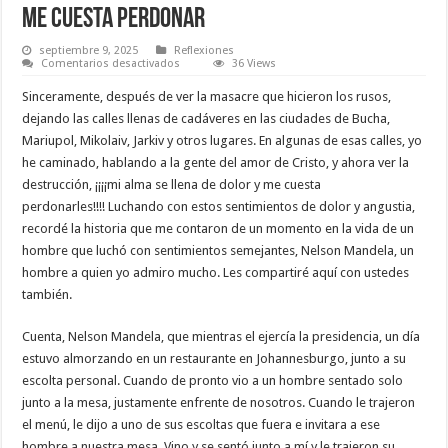
ME CUESTA PERDONAR
septiembre 9, 2025
Reflexiones
en
Comentarios desactivados
36 Views
ME
CUESTA
Sinceramente, después de ver la masacre que hicieron los rusos,
PERDONAR
dejando las calles llenas de cadáveres en las ciudades de Bucha,
Mariupol, Mikolaiv, Jarkiv y otros lugares. En algunas de esas calles, yo
he caminado, hablando a la gente del amor de Cristo, y ahora ver la
destrucción, ¡¡¡¡mi alma se llena de dolor y me cuesta
perdonarles!!!! Luchando con estos sentimientos de dolor y angustia,
recordé la historia que me contaron de un momento en la vida de un
hombre que luchó con sentimientos semejantes, Nelson Mandela, un
hombre a quien yo admiro mucho. Les compartiré aquí con ustedes
también.
Cuenta, Nelson Mandela, que mientras el ejercía la presidencia, un día
estuvo almorzando en un restaurante en Johannesburgo, junto a su
escolta personal. Cuando de pronto vio a un hombre sentado solo
junto a la mesa, justamente enfrente de nosotros. Cuando le trajeron
el menú, le dijo a uno de sus escoltas que fuera e invitara a ese
hombre a nuestra mesa. Vino y se sentó junto a mí y le trajeron su