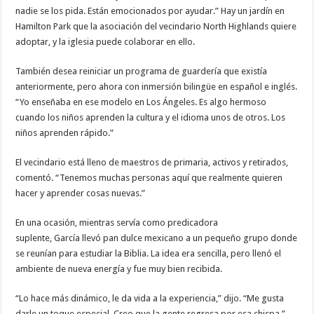
nadie se los pida. Están emocionados por ayudar.” Hay un jardín en
Hamilton Park que la asociación del vecindario North Highlands quiere
adoptar, y la iglesia puede colaborar en ello.
También desea reiniciar un programa de guardería que existía
anteriormente, pero ahora con inmersión bilingüe en español e inglés.
“Yo enseñaba en ese modelo en Los Ángeles. Es algo hermoso
cuando los niños aprenden la cultura y el idioma unos de otros. Los
niños aprenden rápido.”
El vecindario está lleno de maestros de primaria, activos y retirados,
comentó. “Tenemos muchas personas aquí que realmente quieren
hacer y aprender cosas nuevas.”
En una ocasión, mientras servía como predicadora
suplente, García llevó pan dulce mexicano a un pequeño grupo donde
se reunían para estudiar la Biblia. La idea era sencilla, pero llenó el
ambiente de nueva energía y fue muy bien recibida.
“Lo hace más dinámico, le da vida a la experiencia,” dijo. “Me gusta
darle un toque especial. Creo que la gente regresa por esa chispa.”