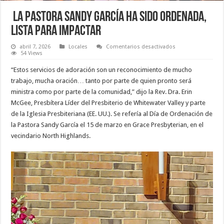
La Pastora Sandy García Ha Sido Ordenada,
Lista para Impactar
en
abril 7, 2026
Locales
Comentarios desactivados
La
54 Views
Pastora
Sandy García Ha
“Estos servicios de adoración son un reconocimiento de mucho
Sido
Ordenada,
trabajo, mucha oración… tanto por parte de quien pronto será
Lista
ministra como por parte de la comunidad,” dijo la Rev. Dra. Erin
para
Impactar
McGee, Presbítera Líder del Presbiterio de Whitewater Valley y parte
de la Iglesia Presbiteriana (EE. UU.). Se refería al Día de Ordenación de
la Pastora Sandy García el 15 de marzo en Grace Presbyterian, en el
vecindario North Highlands.