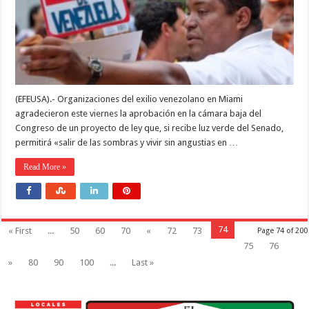
(EFEUSA).- Organizaciones del exilio venezolano en Miami
agradecieron este viernes la aprobación en la cámara baja del
Congreso de un proyecto de ley que, si recibe luz verde del Senado,
permitirá «salir de las sombras y vivir sin angustias en …
Read More »
74
« First
...
50
60
70
«
72
73
Page 74 of 200
75
76
»
80
90
100
...
Last »