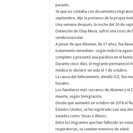
pasado.
Ya que no contaba con documentos migratorios,
septiembre, dijo la portavoz de la propia inst
Una semana después, la noche del 26 de sept
Detención de Otay Mesa, sufrió una crisis de 
cerebrovascular.
A pesar de que Abienwi, de 37 años, fue llev
tratamiento inmediato -según indicó la agen
completo y presentó una parálisis en el hemi
Durante cinco días, el migrante permaneció 
médico lo declaró sin vida el 1 de octubre.
La causa del fallecimiento, detalló ICE, fue
basales.
Los familiares más cercanos de Abienwi y el
muerte, según Inmigración.
Desde que aumentó en octubre de 2018 el flujo
Estados Unidos, se ha registrado casi una d
estados como Texas e Illinois.
Entre los migrantes que han fallecido en esta
respiratorias, se cuentan menores de edad.