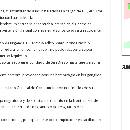
Diego
 fue transferido a las instalaciones a cargo de ICE, el 19 de
itución Lauren Mack.
iembre, mientras se encontraba interno en el Centro de
hipertensión, la cual conlleva en algunos casos a un accidente
ado de urgencia al Centro Médico Sharp, donde recibió
cia federal en un comunicado-, no pudo recuperarse por
cuerpo izquierdo.
hospitalizado en el condado de San Diego hasta que personal
Cli
 muerte cerebral provocada por una hemorragia en los ganglios
 Consulado General de Camerún fueron notificados de su
 migratorio y de solicitantes de asilo en la frontera sur de
ecena de muertes de migrantes bajo resguardo de ICE en
s condiciones, principalmente por complicaciones cardíacas y