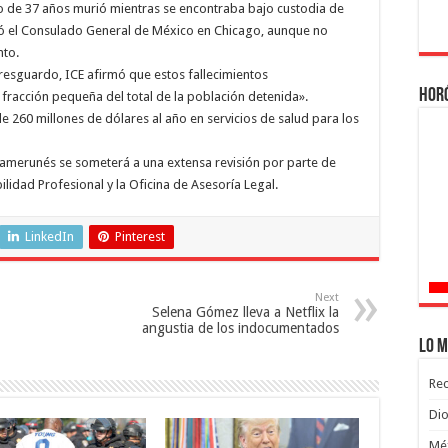
o de 37 años murió mientras se encontraba bajo custodia de
rmó el Consulado General de México en Chicago, aunque no
nto.
resguardo, ICE afirmó que estos fallecimientos
Hor
 fracción pequeña del total de la población detenida».
e 260 millones de dólares al año en servicios de salud para los
 camerunés se someterá a una extensa revisión por parte de
lidad Profesional y la Oficina de Asesoría Legal.
LinkedIn
Pinterest
Next
Selena Gómez lleva a Netflix la
angustia de los indocumentados
Lo m
Rec
Dio
Méx