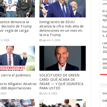
con
El 
reg
ago
ustice denuncia la
Inmigración de EEUU
» decisión de Trump
alcanza la cifra más alta de
Pro
vir regla de carga
detenciones en un mes en
hon
a
la era Trump
3, 
 3, 2026
agosto 3, 2026
Lat
Tru
20
Inm
det
20
 cierra el polémico
SOLICITUDES DE GREEN
CARD: QUÉ ACABA DE
orio Alligator Alcatraz
PASAR — Y QUÉ SIGNIFICA
1.000 deportaciones
PARA USTED
Ini
, 2026
julio 6, 2026
Edi