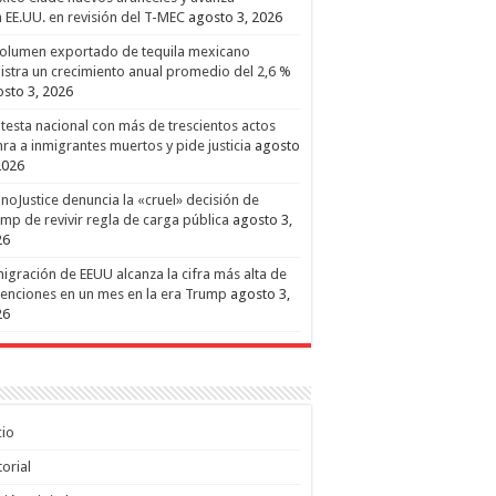
 EE.UU. en revisión del T-MEC
agosto 3, 2026
volumen exportado de tequila mexicano
istra un crecimiento anual promedio del 2,6 %
sto 3, 2026
testa nacional con más de trescientos actos
ra a inmigrantes muertos y pide justicia
agosto
2026
inoJustice denuncia la «cruel» decisión de
mp de revivir regla de carga pública
agosto 3,
26
igración de EEUU alcanza la cifra más alta de
enciones en un mes en la era Trump
agosto 3,
26
cio
torial