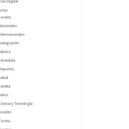
ción Digital
icias
Locales
Nacionales
Internacionales
Inmigración
México
Fárandula
Deportes
Salud
Familia
Autos
Ciencia y Tecnología
Insólito
Cocina