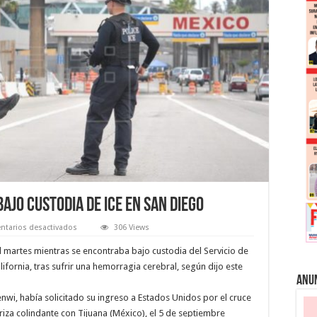
jo custodia de ICE en San Diego
en
tarios desactivados
306 Views
Muere
migrante
l martes mientras se encontraba bajo custodia del Servicio de
camerunés
bajo
ifornia, tras sufrir una hemorragia cerebral, según dijo este
custodia
Anu
de
ICE
wi, había solicitado su ingreso a Estados Unidos por el cruce
en
San
eriza colindante con Tijuana (México), el 5 de septiembre