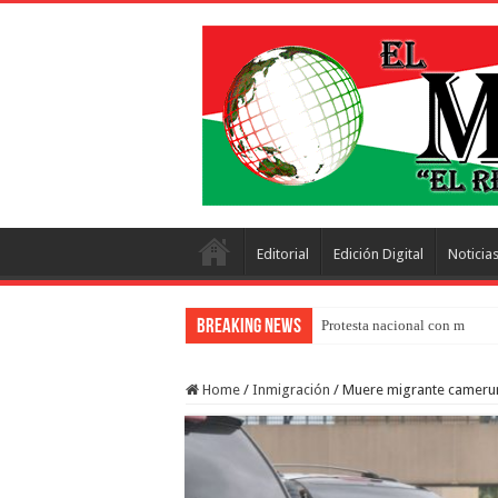
Editorial
Edición Digital
Noticia
Breaking News
Protesta nacional con más de 
Home
/
Inmigración
/
Muere migrante camerun