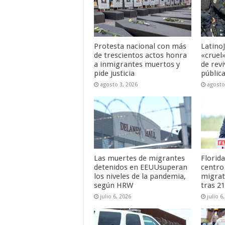
Protesta nacional con más
LatinoJ
de trescientos actos honra
«cruel
a inmigrantes muertos y
de revi
pide justicia
públic
agosto 3, 2026
agosto
Las muertes de migrantes
Florida
detenidos en EEUUsuperan
centro
los niveles de la pandemia,
migrat
según HRW
tras 2
julio 6, 2026
julio 6