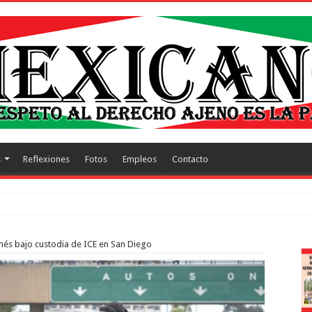
s
Reflexiones
Fotos
Empleos
Contacto
trescientos actos
és bajo custodia de ICE en San Diego