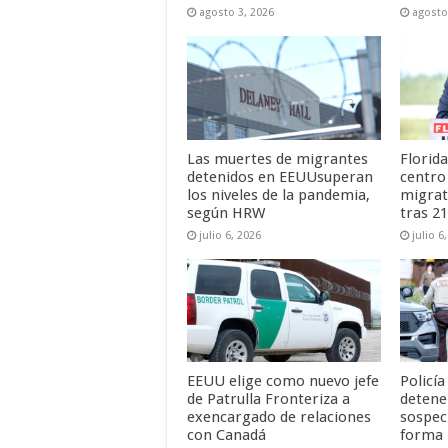
agosto 3, 2026
agosto
Las muertes de migrantes
Florida
detenidos en EEUUsuperan
centro
los niveles de la pandemia,
migrat
según HRW
tras 2
julio 6, 2026
julio 6
EEUU elige como nuevo jefe
Policí
de Patrulla Fronteriza a
detene
exencargado de relaciones
sospec
con Canadá
forma 