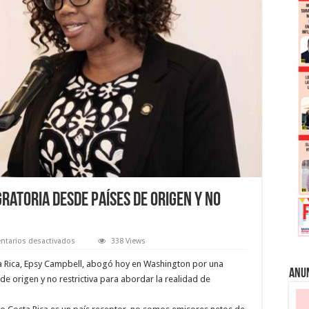
gratoria desde países de origen y no
en
tarios desactivados
338 Views
Costa
Rica
ta Rica, Epsy Campbell, abogó hoy en Washington por una
apoya
Anu
política
de origen y no restrictiva para abordar la realidad de
migratoria
desde
países