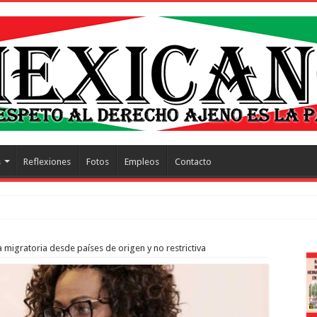
s
Reflexiones
Fotos
Empleos
Contacto
trescientos acto
a migratoria desde países de origen y no restrictiva