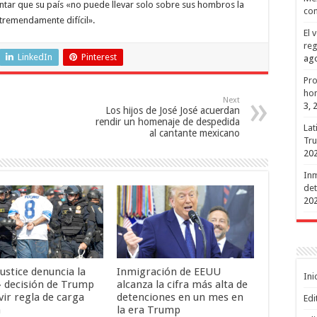
ntar que su país «no puede llevar solo sobre sus hombros la
con
 tremendamente difícil».
El 
reg
LinkedIn
Pinterest
ago
Pro
hon
Next
3, 
Los hijos de José José acuerdan
rendir un homenaje de despedida
Lat
al cantante mexicano
Tru
20
Inm
det
20
ustice denuncia la
Inmigración de EEUU
Ini
» decisión de Trump
alcanza la cifra más alta de
vir regla de carga
detenciones en un mes en
Edi
a
la era Trump