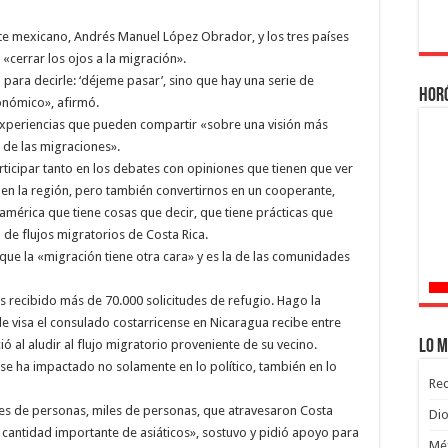
te mexicano, Andrés Manuel López Obrador, y los tres países
«cerrar los ojos a la migración».
o para decirle: ‘déjeme pasar’, sino que hay una serie de
Hor
onómico», afirmó.
 experiencias que pueden compartir «sobre una visión más
 de las migraciones».
cipar tanto en los debates con opiniones que tienen que ver
 en la región, pero también convertirnos en un cooperante,
américa que tiene cosas que decir, que tiene prácticas que
 de flujos migratorios de Costa Rica.
que la «migración tiene otra cara» y es la de las comunidades
 recibido más de 70.000 solicitudes de refugio. Hago la
e visa el consulado costarricense en Nicaragua recibe entre
Lo m
ió al aludir al flujo migratorio proveniente de su vecino.
se ha impactado no solamente en lo político, también en lo
Rec
ares de personas, miles de personas, que atravesaron Costa
Dio
a cantidad importante de asiáticos», sostuvo y pidió apoyo para
Méx