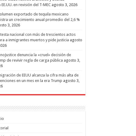
 EE.UU. en revisión del T-MEC
agosto 3, 2026
volumen exportado de tequila mexicano
istra un crecimiento anual promedio del 2,6 %
sto 3, 2026
testa nacional con más de trescientos actos
ra a inmigrantes muertos y pide justicia
agosto
2026
inoJustice denuncia la «cruel» decisión de
mp de revivir regla de carga pública
agosto 3,
26
igración de EEUU alcanza la cifra más alta de
enciones en un mes en la era Trump
agosto 3,
26
cio
torial