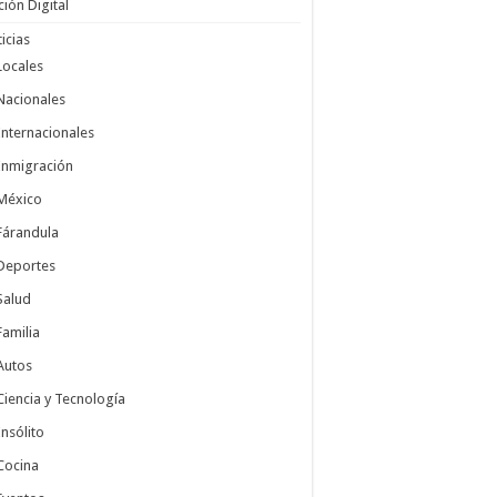
ción Digital
icias
Locales
Nacionales
Internacionales
Inmigración
México
Fárandula
Deportes
Salud
Familia
Autos
Ciencia y Tecnología
Insólito
Cocina