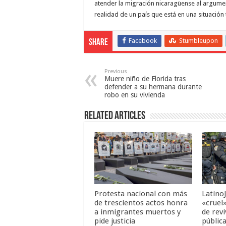
atender la migración nicaragüense al argume
realidad de un país que está en una situación
Facebook
Stumbleupon
Share
Previous
Muere niño de Florida tras
defender a su hermana durante
robo en su vivienda
Related Articles
Protesta nacional con más
LatinoJ
de trescientos actos honra
«cruel
a inmigrantes muertos y
de revi
pide justicia
públic