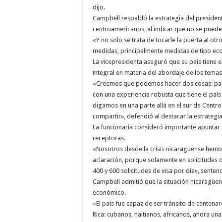
dijo.
Campbell respaldó la estrategia del presiden
centroamericanos, al indicar que no se puede 
«Y no solo se trata de tocarle la puerta al otr
medidas, principalmente medidas de tipo ec
La vicepresidenta aseguró que su país tiene
integral en materia del abordaje de los temas
«Creemos que podemos hacer dos cosas: parti
con una experiencia robusta que tiene el país
digamos en una parte allá en el sur de Centro
compartir», defendió al destacar la estrategia
La funcionaria consideró importante apuntar 
receptoras.
«Nosotros desde la crisis nicaragüense hemos
aclaración, porque solamente en solicitudes d
400 y 600 solicitudes de visa por día», sentenc
Campbell admitió que la situación nicaragüen
económico.
«El país fue capaz de ser tránsito de centen
Rica: cubanos, haitianos, africanos, ahora un