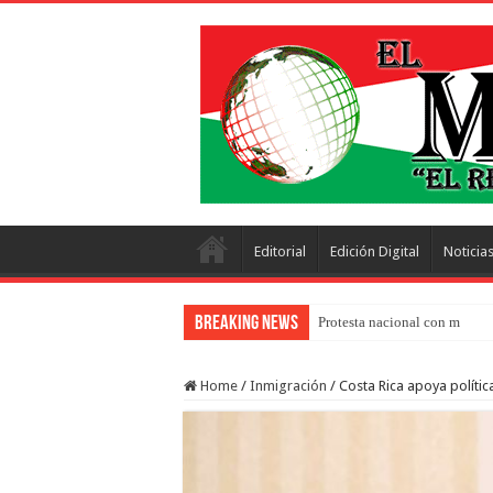
Editorial
Edición Digital
Noticia
Breaking News
Protesta nacional con más de 
Home
/
Inmigración
/
Costa Rica apoya polític