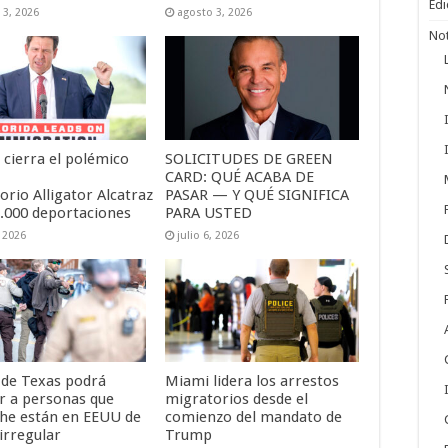
Edi
 3, 2026
agosto 3, 2026
Not
 cierra el polémico
SOLICITUDES DE GREEN
CARD: QUÉ ACABA DE
orio Alligator Alcatraz
PASAR — Y QUÉ SIGNIFICA
1.000 deportaciones
PARA USTED
, 2026
julio 6, 2026
a de Texas podrá
Miami lidera los arrestos
r a personas que
migratorios desde el
he están en EEUU de
comienzo del mandato de
irregular
Trump