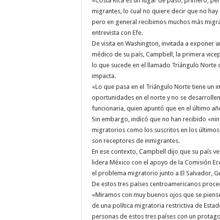
«Costa Rica es un lugar de paso, primero, pe
migrantes, lo cual no quiere decir que no ha
pero en general recibimos muchos más migra
entrevista con Efe.
De visita en Washington, invitada a exponer 
médico de su país, Campbell, la primera vice
lo que sucede en el llamado Triángulo Norte 
impacta.
«Lo que pasa en el Triángulo Norte tiene un i
oportunidades en el norte y no se desarrollen
funcionaria, quien apuntó que en el último añ
Sin embargo, indicó que no han recibido «ni
migratorios como los suscritos en los últimos
son receptores de inmigrantes.
En ese contexto, Campbell dijo que su país ve
lidera México con el apoyo de la Comisión Ec
el problema migratorio junto a El Salvador, 
De estos tres países centroamericanos proce
«Miramos con muy buenos ojos que se piense
de una política migratoria restrictiva de Es
personas de estos tres países con un protag