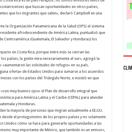
ro Costa Rica es un país receptor, no somos emisores netos de
de
origen
y costarricenses que buscan oportunidades en otros países,
y
ntes que los migrantes que salen», declaró Campbell en una
no
restrictiva
ante la Organización Panamericana de la Salud (OPS) el sistema
presidente afrodescendiente de América Latina, puntualizó que
de Centroamérica (Guatemala, El Salvador y Honduras) los
mpacto en Costa Rica, porque entre más se cierran las
 los países, la gente mira necesariamente al sur», agregó la
o «aumentaron las solicitudes de refugio» en su país.
Cli
nguna oferta» de Estados Unidos para sumarse a los acuerdos
 meses con los países del Triángulo Norte, e insistió en que
 «con muy buenos ojos» el Plan de desarrollo integral que
onómica para América Latina y el Caribe (CEPAL) para atender
Guatemala y Honduras.
den la mayoría de personas que migran actualmente a EE.UU.
 desde el protagonismo de los propios países y no solamente
tados Unidos cómo se hace para generarle oportunidades a las
onismo muy importante de México, que también es un emisor»,