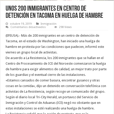
Unos 200 inmigrantes en centro de
detención en Tacoma en huelga de hambre
octubre 19, 2019
Inmigración
en
Comentarios desactivados
298 Views
Unos
200
(EFEUSA).- Más de 200 inmigrantes en un centro de detención de
inmigrantes
en
Tacoma, en el estado de Washington, han iniciado una huelga de
centro
hambre en protesta por las condiciones que padecen, informó este
de
detención
viernes un grupo local de activistas.
en
Tacoma
De acuerdo a La Resistencia, los 200 inmigrantes que se hallan en el
en
Centro de Procesamiento de ICE del Noroeste comenzaron la huelga
huelga
de
de hambre para exigir alimentos de calidad, un mejor trato por parte
hambre
de los guardias y el eventual cierre de las instalaciones.
«Estamos cansados de comer basura, encontrar gusanos y otras
cosas en la comida», dijo un detenido en conversación telefónica con
activistas de La Resistencia, según recoge un comunicado del grupo.
Según el diario local Tri-City Herald, un portavoz del Servicio de
Inmigración y Control de Aduanas (ICE) negó no obstante que en
estas instalaciones se esté realizando una huelga de hambre.
La Resistencia señaló que la acción de protesta, que es la