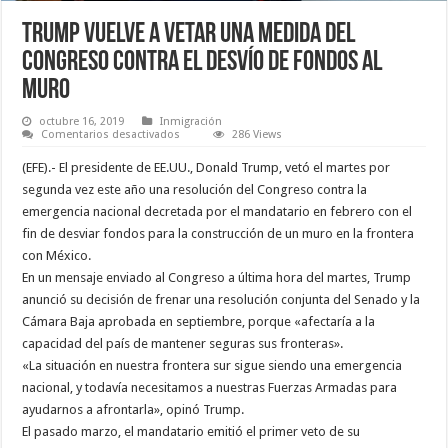
Trump vuelve a vetar una medida del
Congreso contra el desvío de fondos al
muro
octubre 16, 2019
Inmigración
en
Comentarios desactivados
286 Views
Trump
vuelve
(EFE).- El presidente de EE.UU., Donald Trump, vetó el martes por
a
vetar
segunda vez este año una resolución del Congreso contra la
una
emergencia nacional decretada por el mandatario en febrero con el
medida
del
fin de desviar fondos para la construcción de un muro en la frontera
Congreso
contra
con México.
el
En un mensaje enviado al Congreso a última hora del martes, Trump
desvío
de
anunció su decisión de frenar una resolución conjunta del Senado y la
fondos
al
Cámara Baja aprobada en septiembre, porque «afectaría a la
muro
capacidad del país de mantener seguras sus fronteras».
«La situación en nuestra frontera sur sigue siendo una emergencia
nacional, y todavía necesitamos a nuestras Fuerzas Armadas para
ayudarnos a afrontarla», opinó Trump.
El pasado marzo, el mandatario emitió el primer veto de su