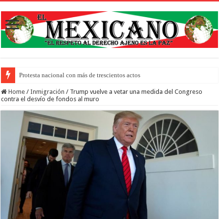
Protesta nacional con más de trescientos actos honra a inmigrantes muertos
Home
/
Inmigración
/
Trump vuelve a vetar una medida del Congreso
contra el desvío de fondos al muro