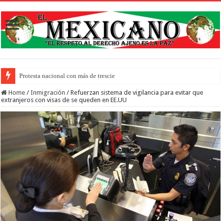
Protesta nacional con más de trescientos actos honra a inmigrante
Home
/
Inmigración
/
Refuerzan sistema de vigilancia para evitar que
extranjeros con visas de se queden en EE.UU