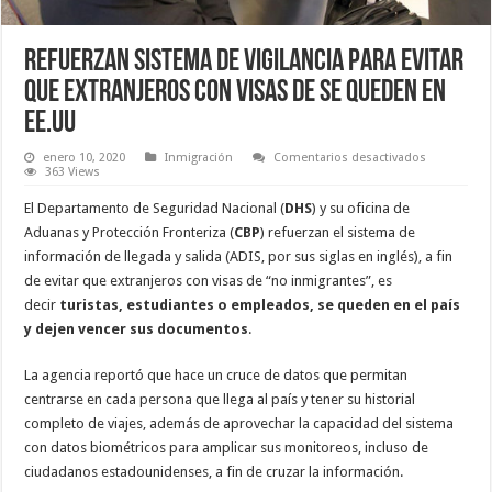
Refuerzan sistema de vigilancia para evitar
que extranjeros con visas de se queden en
EE.UU
en
enero 10, 2020
Inmigración
Comentarios desactivados
Refuerzan
363 Views
sistema
de
El Departamento de Seguridad Nacional (
DHS
) y su oficina de
vigilancia
para
Aduanas y Protección Fronteriza (
CBP
) refuerzan el sistema de
evitar
información de llegada y salida (ADIS, por sus siglas en inglés), a fin
que
extranjeros
de evitar que extranjeros con visas de “no inmigrantes”, es
con
visas
decir
turistas, estudiantes o empleados, se queden en el país
de
y dejen vencer sus documentos
.
se
queden
en
EE.UU
La agencia reportó que hace un cruce de datos que permitan
centrarse en cada persona que llega al país y tener su historial
completo de viajes, además de aprovechar la capacidad del sistema
con datos biométricos para amplicar sus monitoreos, incluso de
ciudadanos estadounidenses, a fin de cruzar la información.