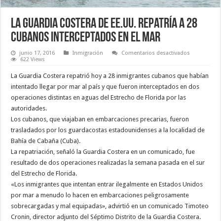
La Guardia Costera de EE.UU. repatría a 28
cubanos interceptados en el mar
en
junio 17, 2016
Inmigración
Comentarios desactivados
La
622 Views
Guardia
Costera
La Guardia Costera repatrió hoy a 28 inmigrantes cubanos que habían
de
EE.UU.
intentado llegar por mar al país y que fueron interceptados en dos
repatría
operaciones distintas en aguas del Estrecho de Florida por las
a
28
autoridades.
cubanos
interceptad
Los cubanos, que viajaban en embarcaciones precarias, fueron
en
trasladados por los guardacostas estadounidenses a la localidad de
el
mar
Bahía de Cabaña (Cuba).
La repatriación, señaló la Guardia Costera en un comunicado, fue
resultado de dos operaciones realizadas la semana pasada en el sur
del Estrecho de Florida.
«Los inmigrantes que intentan entrar ilegalmente en Estados Unidos
por mar a menudo lo hacen en embarcaciones peligrosamente
sobrecargadas y mal equipadas», advirtió en un comunicado Timoteo
Cronin, director adjunto del Séptimo Distrito de la Guardia Costera.