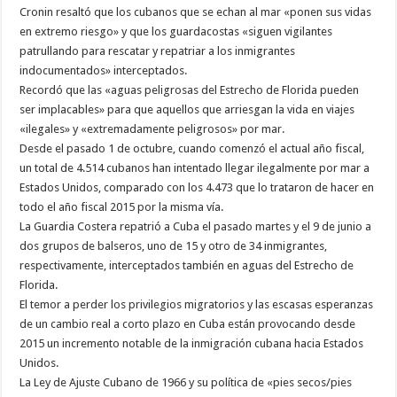
Cronin resaltó que los cubanos que se echan al mar «ponen sus vidas
en extremo riesgo» y que los guardacostas «siguen vigilantes
patrullando para rescatar y repatriar a los inmigrantes
indocumentados» interceptados.
Recordó que las «aguas peligrosas del Estrecho de Florida pueden
ser implacables» para que aquellos que arriesgan la vida en viajes
«ilegales» y «extremadamente peligrosos» por mar.
Desde el pasado 1 de octubre, cuando comenzó el actual año fiscal,
un total de 4.514 cubanos han intentado llegar ilegalmente por mar a
Estados Unidos, comparado con los 4.473 que lo trataron de hacer en
todo el año fiscal 2015 por la misma vía.
La Guardia Costera repatrió a Cuba el pasado martes y el 9 de junio a
dos grupos de balseros, uno de 15 y otro de 34 inmigrantes,
respectivamente, interceptados también en aguas del Estrecho de
Florida.
El temor a perder los privilegios migratorios y las escasas esperanzas
de un cambio real a corto plazo en Cuba están provocando desde
2015 un incremento notable de la inmigración cubana hacia Estados
Unidos.
La Ley de Ajuste Cubano de 1966 y su política de «pies secos/pies