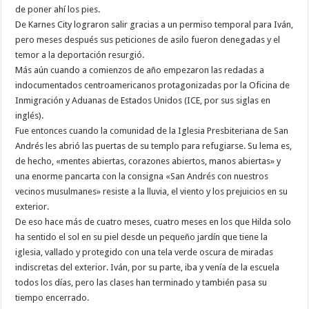
de poner ahí los pies.
De Karnes City lograron salir gracias a un permiso temporal para Iván,
pero meses después sus peticiones de asilo fueron denegadas y el
temor a la deportación resurgió.
Más aún cuando a comienzos de año empezaron las redadas a
indocumentados centroamericanos protagonizadas por la Oficina de
Inmigración y Aduanas de Estados Unidos (ICE, por sus siglas en
inglés).
Fue entonces cuando la comunidad de la Iglesia Presbiteriana de San
Andrés les abrió las puertas de su templo para refugiarse. Su lema es,
de hecho, «mentes abiertas, corazones abiertos, manos abiertas» y
una enorme pancarta con la consigna «San Andrés con nuestros
vecinos musulmanes» resiste a la lluvia, el viento y los prejuicios en su
exterior.
De eso hace más de cuatro meses, cuatro meses en los que Hilda solo
ha sentido el sol en su piel desde un pequeño jardín que tiene la
iglesia, vallado y protegido con una tela verde oscura de miradas
indiscretas del exterior. Iván, por su parte, iba y venía de la escuela
todos los días, pero las clases han terminado y también pasa su
tiempo encerrado.