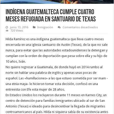
Indígena guatemalteca cumple cuatro
meses refugiada en santuario de Texas
en
junio 13, 2016
Inmigración
Comentarios desactivados
Indígena
720 Views
guatemalte
cumple
Hilda Ramírez es una indígena guatemalteca que lleva cuatro meses
cuatro
meses
encerrada en una iglesia santuario de Austin (Texas), de la que no sale
refugiada
nunca, para evitar que las autoridades estadounidenses la detengan y
en
santuario
cumplan con la orden de deportación que pesa sobre ella y su hijo de
de
Texas
10 años, Iván.
No quiere regresar a Guatemala, de donde huyó en 2014 rumbo al
norte sin hablar una palabra de inglés y apenas unas pocas de
español. Las «humillaciones» a las que estuvo sometida por ser mam -
una etnia maya- le hicieron tomar esta decisión, confesó en una
entrevista con Efe esta mujer de 28 años.
En Estados Unidos los recluyeron durante 11 meses en Karnes City, un
centro de detención para familias inmigrantes ubicado al sur de San
Antonio (Texas) e ideado para desincentivar la llegada de migrantes
centroamericanos al país. Hilda ni siquiera sabía de su existencia antes