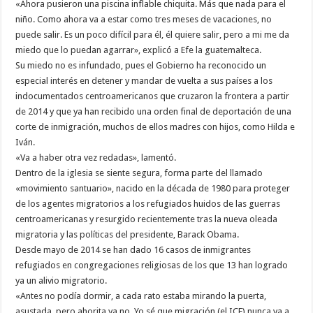
«Ahora pusieron una piscina inflable chiquita. Más que nada para el
niño. Como ahora va a estar como tres meses de vacaciones, no
puede salir. Es un poco difícil para él, él quiere salir, pero a mi me da
miedo que lo puedan agarrar», explicó a Efe la guatemalteca.
Su miedo no es infundado, pues el Gobierno ha reconocido un
especial interés en detener y mandar de vuelta a sus países a los
indocumentados centroamericanos que cruzaron la frontera a partir
de 2014 y que ya han recibido una orden final de deportación de una
corte de inmigración, muchos de ellos madres con hijos, como Hilda e
Iván.
«Va a haber otra vez redadas», lamentó.
Dentro de la iglesia se siente segura, forma parte del llamado
«movimiento santuario», nacido en la década de 1980 para proteger
de los agentes migratorios a los refugiados huidos de las guerras
centroamericanas y resurgido recientemente tras la nueva oleada
migratoria y las políticas del presidente, Barack Obama.
Desde mayo de 2014 se han dado 16 casos de inmigrantes
refugiados en congregaciones religiosas de los que 13 han logrado
ya un alivio migratorio.
«Antes no podía dormir, a cada rato estaba mirando la puerta,
asustada, pero ahorita ya no. Yo sé que migración (el ICE) nunca va a