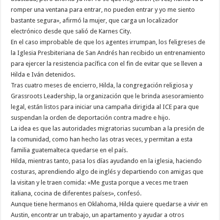
romper una ventana para entrar, no pueden entrar y yo me siento
bastante segura», afirmó la mujer, que carga un localizador
electrónico desde que salió de Karnes City.
En el caso improbable de que los agentes irrumpan, los feligreses de
la Iglesia Presbiteriana de San Andrés han recibido un entrenamiento
para ejercer la resistencia pacífica con el fin de evitar que se lleven a
Hilda e Iván detenidos.
Tras cuatro meses de encierro, Hilda, la congregación religiosa y
Grassroots Leadership, la organización que le brinda asesoramiento
legal, están listos para iniciar una campaña dirigida al ICE para que
suspendan la orden de deportación contra madre e hijo.
La idea es que las autoridades migratorias sucumban a la presión de
la comunidad, como han hecho las otras veces, y permitan a esta
familia guatemalteca quedarse en el país.
Hilda, mientras tanto, pasa los días ayudando en la iglesia, haciendo
costuras, aprendiendo algo de inglés y departiendo con amigas que
la visitan y le traen comida: «Me gusta porque a veces me traen
italiana, cocina de diferentes países», confesó.
Aunque tiene hermanos en Oklahoma, Hilda quiere quedarse a vivir en
Austin, encontrar un trabajo, un apartamento y ayudar a otros