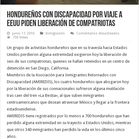
Hondureños con discapacidad por viaje a
EEUU piden liberación de compatriotas
en
junio 17, 2016
Inmigración
Comentarios desactivados
Hondureño
736 Views
con
discapacida
Un grupo de activistas hondureños que en su travesía hacia Estados
por
viaje
Unidos perdieron alguna extremidad exigieron hoy la liberación de
a
seis de sus compatriotas, quienes se hallan retenidos en un centro de
EEUU
piden
detención en San Diego, California.
liberación
de
Miembros de la Asociación para Inmigrantes Retornados con
compatriot
Discapacidad (AMIREDIS), los cuatro hondureños que abogaron hoy
por la liberación de sus connacionales sufrieron alguna mutilación
tras caer del tren «La Bestia», al que suben inmigrantes
centroamericanos que desean atravesar México y llegar a la frontera
estadounidense.
AMIREDIS tiene registrados por lo menos a 700 hondureños que han
perdido alguna extremidad en su trayecto a Estados Unidos, mientras
que otros 340 inmigrantes han perdido la vida en los últimos cinco
años.