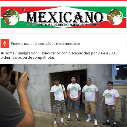
Protesta nacional con más de trescientos actos honra a inmigrantes muertos
Home
/
Inmigración
/
Hondureños con discapacidad por viaje a EEUU
piden liberación de compatriotas