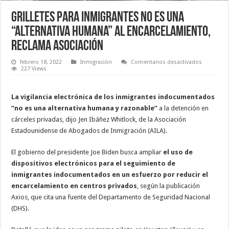
Grilletes para inmigrantes no es una
“alternativa humana” al encarcelamiento,
reclama asociación
en
febrero 18, 2022
Inmigración
Comentarios desactivados
Grilletes
227 Views
para
inmigrant
no
es
La vigilancia electrónica de los inmigrantes indocumentados
una
“no es una alternativa humana y razonable”
a la detención en
“alternativ
humana”
cárceles privadas, dijo Jen Ibáñez Whitlock, de la Asociación
al
encarcela
Estadounidense de Abogados de Inmigración (AILA).
reclama
asociació
El gobierno del presidente Joe Biden busca ampliar
el uso de
dispositivos electrónicos para el seguimiento de
inmigrantes indocumentados en un esfuerzo por reducir el
encarcelamiento en centros privados
, según la publicación
Axios, que cita una fuente del Departamento de Seguridad Nacional
(DHS).