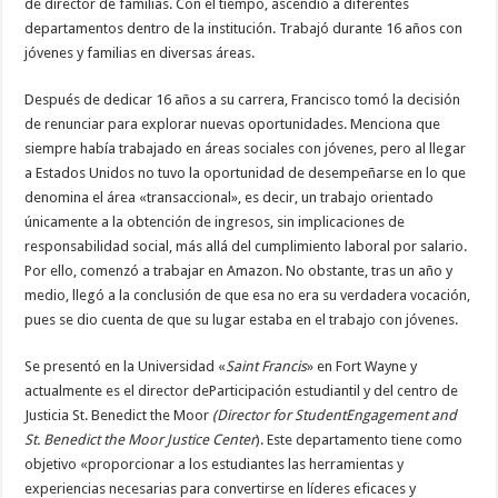
de director de familias. Con el tiempo, ascendió a diferentes
departamentos dentro de la institución. Trabajó durante 16 años con
jóvenes y familias en diversas áreas.
Después de dedicar 16 años a su carrera, Francisco tomó la decisión
de renunciar para explorar nuevas oportunidades. Menciona que
siempre había trabajado en áreas sociales con jóvenes, pero al llegar
a Estados Unidos no tuvo la oportunidad de desempeñarse en lo que
denomina el área «transaccional», es decir, un trabajo orientado
únicamente a la obtención de ingresos, sin implicaciones de
responsabilidad social, más allá del cumplimiento laboral por salario.
Por ello, comenzó a trabajar en Amazon. No obstante, tras un año y
medio, llegó a la conclusión de que esa no era su verdadera vocación,
pues se dio cuenta de que su lugar estaba en el trabajo con jóvenes.
Se presentó en la Universidad «
Saint Francis
» en Fort Wayne y
actualmente es el director deParticipación estudiantil y del centro de
Justicia St. Benedict the Moor
(
Director
for
Student
Engag
ement
and
St. Benedict
the
Moor
Justice
Center
). Este departamento tiene como
objetivo «proporcionar a los estudiantes las herramientas y
experiencias necesarias para convertirse en líderes eficaces y