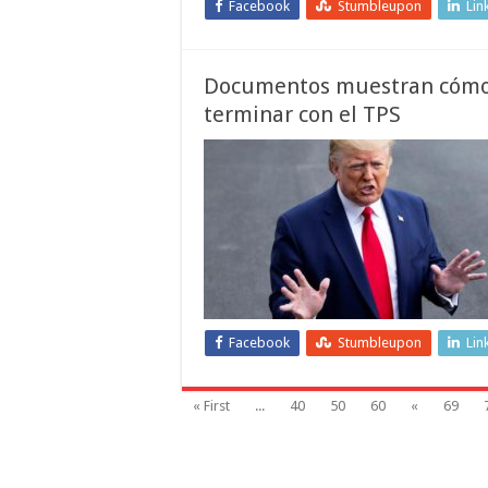
Facebook
Stumbleupon
Lin
Documentos muestran cómo T
terminar con el TPS
Facebook
Stumbleupon
Lin
« First
...
40
50
60
«
69