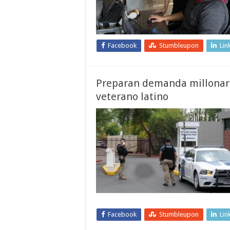
Facebook
Stumbleupon
Lin
Preparan demanda millonari
veterano latino
Facebook
Stumbleupon
Lin