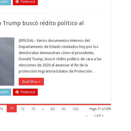
kedIn
Pinterest
rump buscó rédito político al
(EFEUSA).- Varios documentos internos del
Departamento de Estado revelados hoy por los
demócratas demuestran cómo el presidente,
Donald Trump, buscó rédito político de cara a las
elecciones de 2020 al anunciar el fin de la
protección migratoria Estatus de Protección …
Read More »
kedIn
Pinterest
71
70
72
73
»
80
90
100
Page 71 of 200
...
Last »