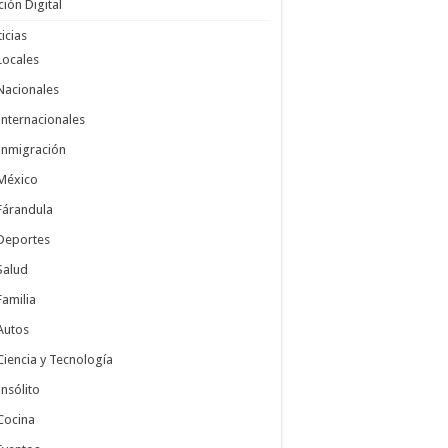
ción Digital
icias
Locales
Nacionales
Internacionales
Inmigración
México
Fárandula
Deportes
Salud
Familia
Autos
Ciencia y Tecnología
Insólito
Cocina