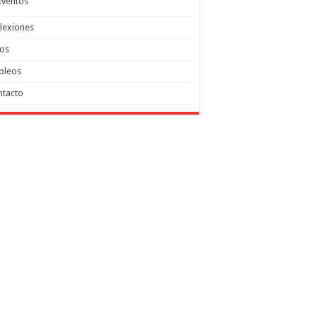
Eventos
lexiones
tos
pleos
ntacto