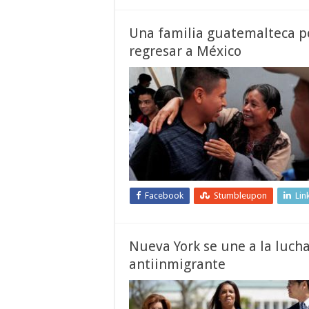
Una familia guatemalteca po
regresar a México
Facebook
Stumbleupon
Lin
Nueva York se une a la luch
antiinmigrante