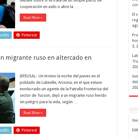
debate sobre si se trata de un simple pacto de
con
cooperación en asilo o abre la …
El 
Read More »
reg
ago
Pro
kedIn
Pinterest
hon
3, 
Lat
un migrante ruso en altercado en
Tru
20
(EFEUSA).- Un tiroteo la noche del jueves en el
Inm
det
poblado de Lukeville, Arizona, en el que estuvo
20
involucrado un agente de la Patrulla Fronteriza del
sector de Tucson, dejó a un migrante ruso herido
sin peligro para la vida, según …
Read More »
Ini
Edi
kedIn
Pinterest