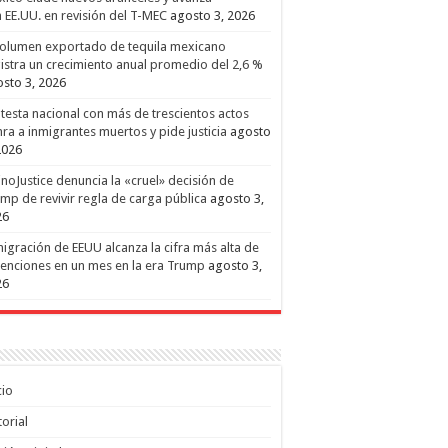
 EE.UU. en revisión del T-MEC
agosto 3, 2026
volumen exportado de tequila mexicano
istra un crecimiento anual promedio del 2,6 %
sto 3, 2026
testa nacional con más de trescientos actos
ra a inmigrantes muertos y pide justicia
agosto
2026
inoJustice denuncia la «cruel» decisión de
mp de revivir regla de carga pública
agosto 3,
26
igración de EEUU alcanza la cifra más alta de
enciones en un mes en la era Trump
agosto 3,
26
cio
torial