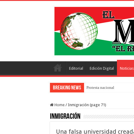
Editorial
Edición Digital
Noticias
Breaking News
Protesta nacional con más de 
Home
/
Inmigración (page 71)
Inmigración
Una falsa universidad creada