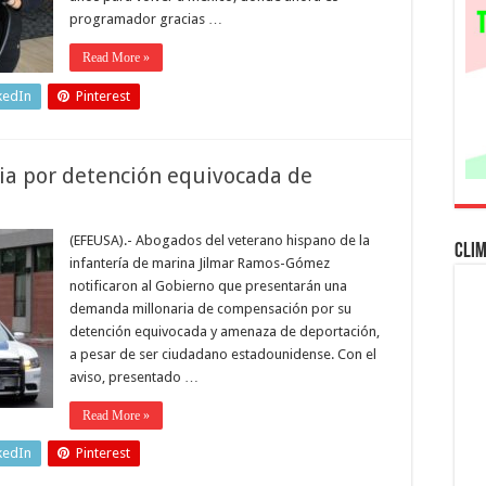
programador gracias …
Read More »
kedIn
Pinterest
a por detención equivocada de
(EFEUSA).- Abogados del veterano hispano de la
Cli
infantería de marina Jilmar Ramos-Gómez
notificaron al Gobierno que presentarán una
demanda millonaria de compensación por su
detención equivocada y amenaza de deportación,
a pesar de ser ciudadano estadounidense. Con el
aviso, presentado …
Read More »
kedIn
Pinterest