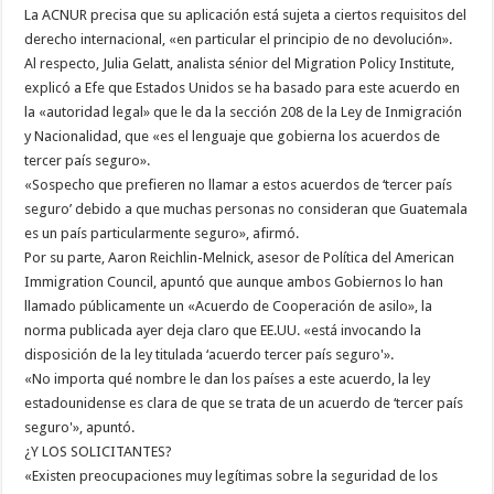
La ACNUR precisa que su aplicación está sujeta a ciertos requisitos del
derecho internacional, «en particular el principio de no devolución».
Al respecto, Julia Gelatt, analista sénior del Migration Policy Institute,
explicó a Efe que Estados Unidos se ha basado para este acuerdo en
la «autoridad legal» que le da la sección 208 de la Ley de Inmigración
y Nacionalidad, que «es el lenguaje que gobierna los acuerdos de
tercer país seguro».
«Sospecho que prefieren no llamar a estos acuerdos de ‘tercer país
seguro’ debido a que muchas personas no consideran que Guatemala
es un país particularmente seguro», afirmó.
Por su parte, Aaron Reichlin-Melnick, asesor de Política del American
Immigration Council, apuntó que aunque ambos Gobiernos lo han
llamado públicamente un «Acuerdo de Cooperación de asilo», la
norma publicada ayer deja claro que EE.UU. «está invocando la
disposición de la ley titulada ‘acuerdo tercer país seguro'».
«No importa qué nombre le dan los países a este acuerdo, la ley
estadounidense es clara de que se trata de un acuerdo de ‘tercer país
seguro'», apuntó.
¿Y LOS SOLICITANTES?
«Existen preocupaciones muy legítimas sobre la seguridad de los