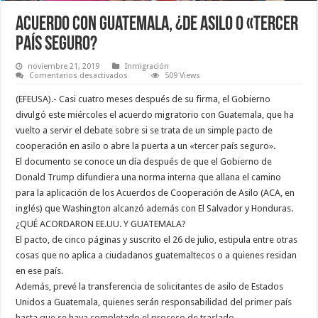
Acuerdo con Guatemala, ¿de asilo o «tercer
país seguro?
noviembre 21, 2019
Inmigración
en
Comentarios desactivados
509 Views
Acuerdo
con
(EFEUSA).- Casi cuatro meses después de su firma, el Gobierno
Guatemala,
¿de
divulgó este miércoles el acuerdo migratorio con Guatemala, que ha
asilo
vuelto a servir el debate sobre si se trata de un simple pacto de
o
«tercer
cooperación en asilo o abre la puerta a un «tercer país seguro».
país
seguro?
El documento se conoce un día después de que el Gobierno de
Donald Trump difundiera una norma interna que allana el camino
para la aplicación de los Acuerdos de Cooperación de Asilo (ACA, en
inglés) que Washington alcanzó además con El Salvador y Honduras.
¿QUÉ ACORDARON EE.UU. Y GUATEMALA?
El pacto, de cinco páginas y suscrito el 26 de julio, estipula entre otras
cosas que no aplica a ciudadanos guatemaltecos o a quienes residan
en ese país.
Además, prevé la transferencia de solicitantes de asilo de Estados
Unidos a Guatemala, quienes serán responsabilidad del primer país
hasta que se haya completado el proceso de traslado.