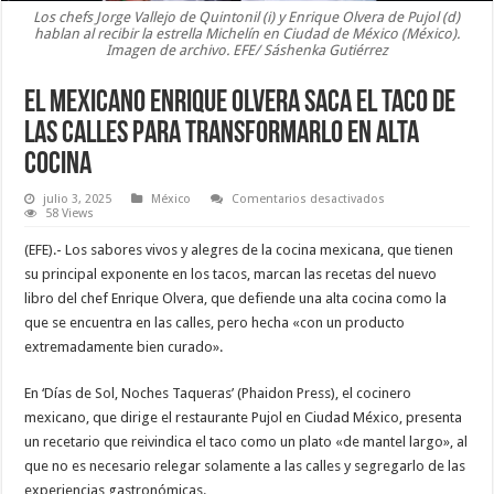
Los chefs Jorge Vallejo de Quintonil (i) y Enrique Olvera de Pujol (d)
hablan al recibir la estrella Michelín en Ciudad de México (México).
Imagen de archivo. EFE/ Sáshenka Gutiérrez
El mexicano Enrique Olvera saca el taco de
las calles para transformarlo en alta
cocina
en
julio 3, 2025
México
Comentarios desactivados
El
58 Views
mexicano
Enrique
(EFE).- Los sabores vivos y alegres de la cocina mexicana, que tienen
Olvera
saca
su principal exponente en los tacos, marcan las recetas del nuevo
el
libro del chef Enrique Olvera, que defiende una alta cocina como la
taco
de
que se encuentra en las calles, pero hecha «con un producto
las
calles
extremadamente bien curado».
para
transformarlo
en
En ‘Días de Sol, Noches Taqueras’ (Phaidon Press), el cocinero
alta
cocina
mexicano, que dirige el restaurante Pujol en Ciudad México, presenta
un recetario que reivindica el taco como un plato «de mantel largo», al
que no es necesario relegar solamente a las calles y segregarlo de las
experiencias gastronómicas.