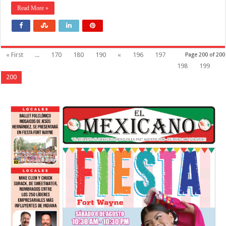
Read More »
« First
...
170
180
190
«
196
197
Page 200 of 200
198
199
200