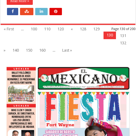
Read More »
« First
...
100
110
120
«
128
129
Page 130 of 200
130
131
132
»
140
150
160
...
Last »