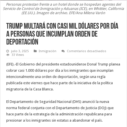
Personas protestan frente a un hotel donde se hospedan agentes del
Servicio de Control de Inmigración y Aduanas (ICE), en Whittier, California
(EE.UU.). Imagen de archivo. EFE/Ana Milena Varón
Trump multará con casi mil dólares por día
a personas que incumplan orden de
deportación
en
julio 3, 2025
Inmigración
Comentarios desactivados
Trump
33 Views
multará
con
(EFE).-El Gobierno del presidente estadounidense Donal Trump planea
casi
mil
cobrar casi 1.000 dólares por día a los inmigrantes que incumplan
dólares
intencionalmente una orden de deportación, según una regla
por
día
publicada este viernes que hace parte de la iniciativa de la política
a
personas
migratoria de la Casa Blanca.
que
incumplan
orden
El Departamento de Seguridad Nacional (DHS) anunció la nueva
de
deportación
norma federal conjunta con el Departamento de Justicia (DOJ) que
hace parte de la estrategia de la administración republicana para
presionar a los inmigrantes sin estatus a abandonar el país.