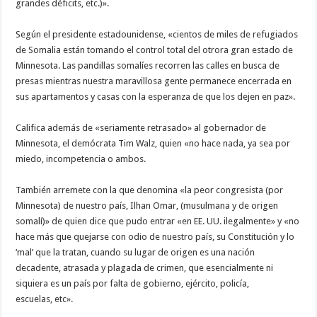
grandes déficits, etc.)».
Según el presidente estadounidense, «cientos de miles de refugiados
de Somalia están tomando el control total del otrora gran estado de
Minnesota. Las pandillas somalíes recorren las calles en busca de
presas mientras nuestra maravillosa gente permanece encerrada en
sus apartamentos y casas con la esperanza de que los dejen en paz».
Califica además de «seriamente retrasado» al gobernador de
Minnesota, el demócrata Tim Walz, quien «no hace nada, ya sea por
miedo, incompetencia o ambos.
También arremete con la que denomina «la peor congresista (por
Minnesota) de nuestro país, Ilhan Omar, (musulmana y de origen
somalí)» de quien dice que pudo entrar «en EE. UU. ilegalmente» y «no
hace más que quejarse con odio de nuestro país, su Constitución y lo
‘mal’ que la tratan, cuando su lugar de origen es una nación
decadente, atrasada y plagada de crimen, que esencialmente ni
siquiera es un país por falta de gobierno, ejército, policía,
escuelas, etc».