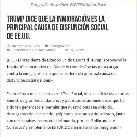
Fotografía de archivo. EFE/EPA/Adam Davis
Trump dice que la inmigración es la
principal causa de disfunción social
de EE.UU.
diciembre 8, 2025
Inmigración
en
Comentarios desactivados
52 Views
Trump
dice
(EFE).- El presidente de Estados Unidos, Donald Trump, aprovechó la
que
la
felicitación con motivo del Día de Acción de Gracias para cargar
inmigración
contra la inmigración a la que considera «la principal causa de
es
la
disfunción social del país».
principal
causa
de
En un irónico mensaje en su red Truh Social, desea un feliz día a todos
disfunción
social
«nuestros grandes ciudadanos y patriotas estadounidenses que han
de EE.UU.
sido tan generosos al permitir que nuestro país sea dividido,
desorganizado, asesinado, golpeado, asaltado y ridiculizado, junto
con otros países insensatos del mundo, por ser ‘Políticamente
Correctos’ y simplemente ESTÚPIDOS en materia de inmigración».