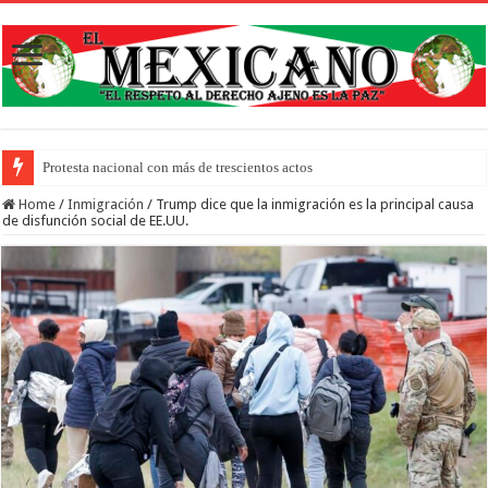
Protesta nacional con más de trescientos actos honra a inmigrantes muertos y p
Home
/
Inmigración
/
Trump dice que la inmigración es la principal causa
de disfunción social de EE.UU.