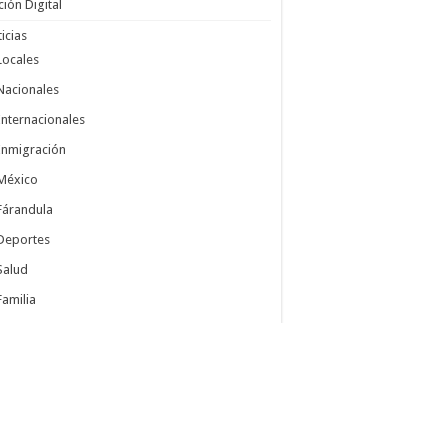
ción Digital
icias
Locales
Nacionales
Internacionales
Inmigración
México
Fárandula
Deportes
Salud
Familia
Autos
Ciencia y Tecnología
Insólito
Cocina