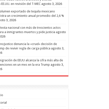
 EE.UU. en revisión del T-MEC
agosto 3, 2026
volumen exportado de tequila mexicano
istra un crecimiento anual promedio del 2,6 %
sto 3, 2026
testa nacional con más de trescientos actos
ra a inmigrantes muertos y pide justicia
agosto
2026
inoJustice denuncia la «cruel» decisión de
mp de revivir regla de carga pública
agosto 3,
26
igración de EEUU alcanza la cifra más alta de
enciones en un mes en la era Trump
agosto 3,
26
cio
torial