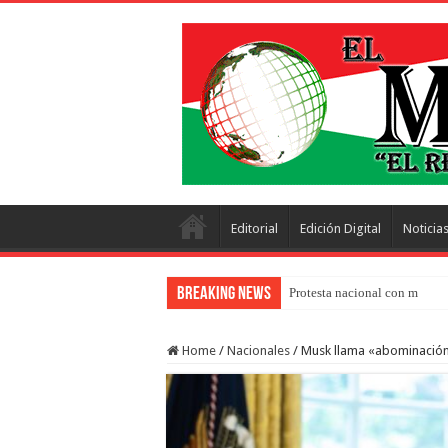
Editorial
Edición Digital
Noticia
Breaking News
Protesta nacional con más de 
Home
/
Nacionales
/
Musk llama «abominación r