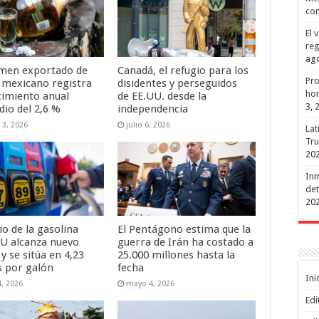
con
El 
reg
ago
umen exportado de
Canadá, el refugio para los
Pro
a mexicano registra
disidentes y perseguidos
hon
cimiento anual
de EE.UU. desde la
3, 
io del 2,6 %
independencia
 3, 2026
julio 6, 2026
Lat
Tru
20
Inm
det
20
io de la gasolina
El Pentágono estima que la
U alcanza nuevo
guerra de Irán ha costado a
y se sitúa en 4,23
25.000 millones hasta la
s por galón
fecha
Ini
, 2026
mayo 4, 2026
Edi