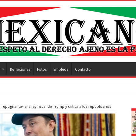
s
Reflexiones
Fotos
Empleos
Contacto
trescientos actos
epugnante» a la ley fiscal de Trump y critica a los republicanos