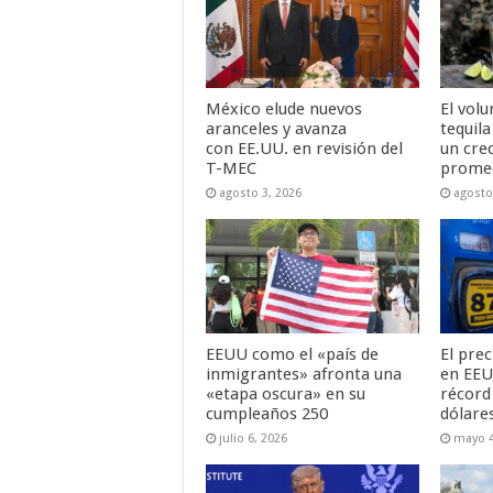
México elude nuevos
El vol
aranceles y avanza
tequil
con EE.UU. en revisión del
un cre
T-MEC
promed
agosto 3, 2026
agosto
EEUU como el «país de
El prec
inmigrantes» afronta una
en EEU
«etapa oscura» en su
récord 
cumpleaños 250
dólare
julio 6, 2026
mayo 4