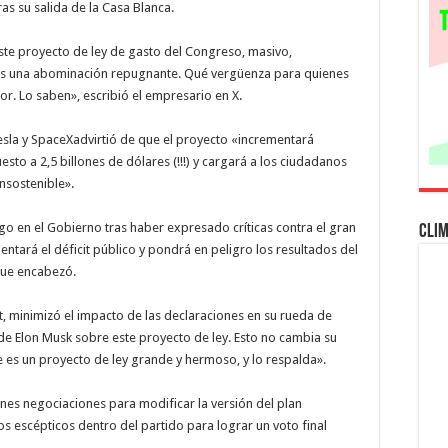
s su salida de la Casa Blanca.
la
ley
fiscal
de
ste proyecto de ley de gasto del Congreso, masivo,
Trump
 es una abominación repugnante. Qué vergüenza para quienes
y
critica
r. Lo saben», escribió el empresario en X.
a
los
republicanos
Tesla y SpaceXadvirtió de que el proyecto «incrementará
sto a 2,5 billones de dólares (!!!) y cargará a los ciudadanos
nsostenible».
go en el Gobierno tras haber expresado críticas contra el gran
Cli
tará el déficit público y pondrá en peligro los resultados del
que encabezó.
tt, minimizó el impacto de las declaraciones en su rueda de
 de Elon Musk sobre este proyecto de ley. Esto no cambia su
e es un proyecto de ley grande y hermoso, y lo respalda».
unes negociaciones para modificar la versión del plan
s escépticos dentro del partido para lograr un voto final