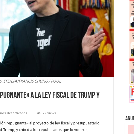
vo. EFE/EPA/FRANCIS CHUNG / POOL
ugnante» a la ley fiscal de Trump y
en
ios desactivados
22 Views
Musk
Anu
llama
ión repugnante» al proyecto de ley fiscal y presupuestario
«abominación
repugnante»
 Trump, y criticó a los republicanos que lo votaron,
a