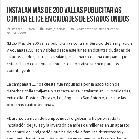
Instalan más de 200 vallas publicitarias
contra el ICE en ciudades de Estados Unidos
en
marzo 9, 2026
Inmigración
Comentarios desactivados
Instalan
64 Views
más
de
(EFE).- Más de 200 vallas publicitarias contra el Servicio de Inmigración
200
vallas
y Aduanas (ICE) son visibles desde este lunes en distintas ciudades de
publicitaria
Estados Unidos, entre ellas Miami, en el marco de una campaña que
contra
el
critica el alto coste que sus violentos operativos tienen para los
ICE
en
contribuyentes.
ciudades
de
Estados
La campaña ‘ICE nos cuesta’ fue impulsada por la asociación de
Unidos
derechos civiles ‘Mijente’ y sus carteles se instalaron en 31 localidades,
entre ellas Boston, Chicago, Los Ángeles o San Antonio, durante las
próximas cuatro semanas.
«Durante demasiado tiempo, nuestro gobierno ha priorizado la
instalación de jaulas y la inversión de miles de millones en un aparato
de control de inmigración que ha dejado a familias destrozadas y
comunidades aterrorizadas», dijo en un comunicado la cofundadora