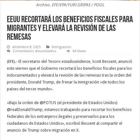
Archivo. EFE/EPA/YURI GRIPAS / POOL
EEUU recortará los beneficios fiscales para
migrantes y elevará la revisión de las
remesas
diciembre 8, 2025
Inmigración
en
Comentarios desactivados
64 Views
EEUU
recortará
(EFE).- El secretario del Tesoro estadounidense, Scott Bessent, anunció
los
beneficios
este viernes que el Gobierno recortará los beneficios fiscales para los
fiscales
indocumentados y elevará la revisión de las remesas tras la orden del
para
migrantes
presidente, Donald Trump, de frenar la inmigración «de todos los
y
elevará
países del tercer mundo».
la
revisión
de
«Bajo la orden de @POTUS (el presidente de Estados Unidos)
las
remesas
@realDonaldTrump, estamos trabajando para recortar los beneficios
federales de los extranjeros ilegales y preservarlos para los
ciudadanos de Estados Unidos», escribió Bessent al compartir el
anuncio de Trump sobre migración en X.